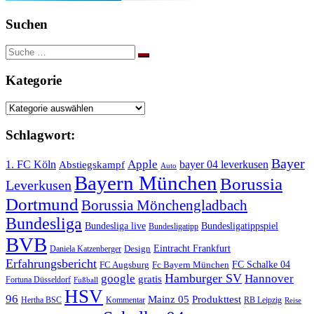
Suchen
Suche
nach:
Kategorie
Kategorie
Schlagwort:
Bayer
Apple
1. FC Köln
bayer 04 leverkusen
Abstiegskampf
Auto
Bayern München
Borussia
Leverkusen
Dortmund
Borussia Mönchengladbach
Bundesliga
Bundesliga live
Bundesligatippspiel
Bundesligatipp
BVB
Eintracht Frankfurt
Design
Daniela Katzenberger
Erfahrungsbericht
FC Schalke 04
FC Augsburg
Fc Bayern München
Hamburger SV
google
Hannover
gratis
Fortuna Düsseldorf
Fußball
HSV
96
Mainz 05
Produkttest
Hertha BSC
Kommentar
RB Leipzig
Reise