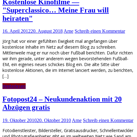
Kostenlose Kinofilme —
"Superclassico… Meine Frau will
heiraten"
16. April 2012
20. August 2018
Arne
Schreib einen Kommentar
Jörg hat vor einer gefühlten Ewigkeit mal angefangen über
kostenlose Inhalte im Netz auf diesem Blog zu schreiben.
Mittlerweile mag er nur noch über Fußball berichten. Dafür richten
wir ihm gerade, unter anderem wegen bevorstehenden Fußball-
EM, ein eigenes neues schickes Blog ein. Die alte Sitte über
kostenlose Aktionen, die im Internet lanciert werden, zu berichten,
[…]
Weiterlesen
Fotopost24 – Neukundenaktion mit 20
Abzügen gratis
19. Oktober 2010
20. Oktober 2010
Arne
Schreib einen Kommentar
Fotodienstleister, Bildersteller, Gratisausdrucker, Schnellentwickler
und Photografieanbieter gibt es im weltweiten Netz wie Sand am