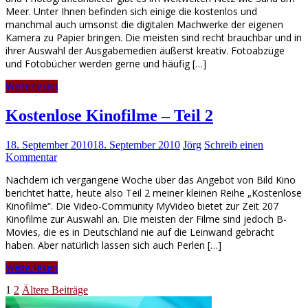
Meer. Unter Ihnen befinden sich einige die kostenlos und
manchmal auch umsonst die digitalen Machwerke der eigenen
Kamera zu Papier bringen. Die meisten sind recht brauchbar und in
ihrer Auswahl der Ausgabemedien äußerst kreativ. Fotoabzüge
und Fotobücher werden gerne und häufig […]
Weiterlesen
Kostenlose Kinofilme – Teil 2
18. September 2010
18. September 2010
Jörg
Schreib einen
Kommentar
Nachdem ich vergangene Woche über das Angebot von Bild Kino
berichtet hatte, heute also Teil 2 meiner kleinen Reihe „Kostenlose
Kinofilme“. Die Video-Community MyVideo bietet zur Zeit 207
Kinofilme zur Auswahl an. Die meisten der Filme sind jedoch B-
Movies, die es in Deutschland nie auf die Leinwand gebracht
haben. Aber natürlich lassen sich auch Perlen […]
Weiterlesen
Seitennummerierung
1
2
Ältere Beiträge