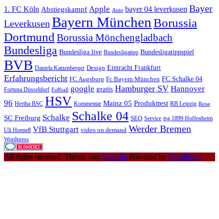
Bayer
Apple
1. FC Köln
bayer 04 leverkusen
Abstiegskampf
Auto
Bayern München
Borussia
Leverkusen
Dortmund
Borussia Mönchengladbach
Bundesliga
Bundesliga live
Bundesligatippspiel
Bundesligatipp
BVB
Eintracht Frankfurt
Design
Daniela Katzenberger
Erfahrungsbericht
FC Schalke 04
FC Augsburg
Fc Bayern München
Hamburger SV
google
Hannover
gratis
Fortuna Düsseldorf
Fußball
HSV
96
Mainz 05
Produkttest
Hertha BSC
Kommentar
RB Leipzig
Reise
Schalke 04
Schalke
SC Freiburg
SEO
Service
tsg 1899 Hoffenheim
Werder Bremen
VfB Stuttgart
video on demand
Uli Hoeneß
Wordpress
All rights reserved. Theme von
Colorlib
Powered by
WordPress