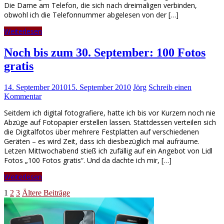
Die Dame am Telefon, die sich nach dreimaligen verbinden,
obwohl ich die Telefonnummer abgelesen von der […]
Weiterlesen
Noch bis zum 30. September: 100 Fotos
gratis
14. September 2010
15. September 2010
Jörg
Schreib einen
Kommentar
Seitdem ich digital fotografiere, hatte ich bis vor Kurzem noch nie
Abzüge auf Fotopapier erstellen lassen. Stattdessen verteilen sich
die Digitalfotos über mehrere Festplatten auf verschiedenen
Geräten – es wird Zeit, dass ich diesbezüglich mal aufräume.
Letzen Mittwochabend stieß ich zufällig auf ein Angebot von Lidl
Fotos „100 Fotos gratis“. Und da dachte ich mir, […]
Weiterlesen
Seitennummerierung
1
2
3
Ältere Beiträge
der
Beiträge