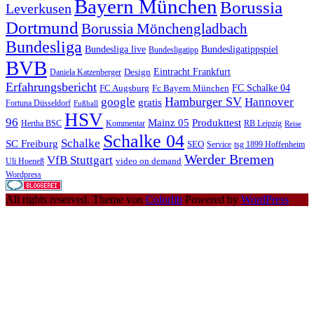
Bayern München
Borussia
Leverkusen
Dortmund
Borussia Mönchengladbach
Bundesliga
Bundesliga live
Bundesligatippspiel
Bundesligatipp
BVB
Eintracht Frankfurt
Design
Daniela Katzenberger
Erfahrungsbericht
FC Schalke 04
FC Augsburg
Fc Bayern München
Hamburger SV
google
Hannover
gratis
Fortuna Düsseldorf
Fußball
HSV
96
Mainz 05
Produkttest
Hertha BSC
Kommentar
RB Leipzig
Reise
Schalke 04
Schalke
SC Freiburg
SEO
Service
tsg 1899 Hoffenheim
Werder Bremen
VfB Stuttgart
video on demand
Uli Hoeneß
Wordpress
All rights reserved. Theme von
Colorlib
Powered by
WordPress