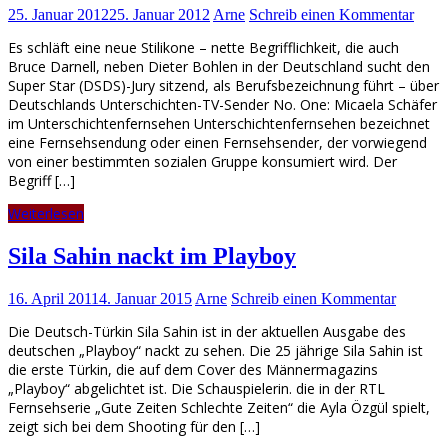
25. Januar 2012
25. Januar 2012
Arne
Schreib einen Kommentar
Es schläft eine neue Stilikone – nette Begrifflichkeit, die auch
Bruce Darnell, neben Dieter Bohlen in der Deutschland sucht den
Super Star (DSDS)-Jury sitzend, als Berufsbezeichnung führt – über
Deutschlands Unterschichten-TV-Sender No. One: Micaela Schäfer
im Unterschichtenfernsehen Unterschichtenfernsehen bezeichnet
eine Fernsehsendung oder einen Fernsehsender, der vorwiegend
von einer bestimmten sozialen Gruppe konsumiert wird. Der
Begriff […]
Weiterlesen
Sila Sahin nackt im Playboy
16. April 2011
4. Januar 2015
Arne
Schreib einen Kommentar
Die Deutsch-Türkin Sila Sahin ist in der aktuellen Ausgabe des
deutschen „Playboy“ nackt zu sehen. Die 25 jährige Sila Sahin ist
die erste Türkin, die auf dem Cover des Männermagazins
„Playboy“ abgelichtet ist. Die Schauspielerin. die in der RTL
Fernsehserie „Gute Zeiten Schlechte Zeiten“ die Ayla Özgül spielt,
zeigt sich bei dem Shooting für den […]