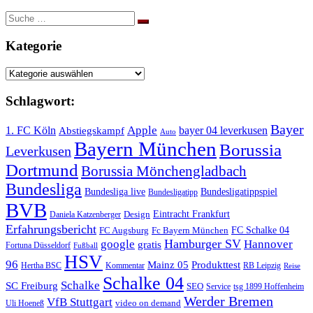
Suche
nach:
Kategorie
Kategorie
Schlagwort:
Bayer
Apple
1. FC Köln
bayer 04 leverkusen
Abstiegskampf
Auto
Bayern München
Borussia
Leverkusen
Dortmund
Borussia Mönchengladbach
Bundesliga
Bundesliga live
Bundesligatippspiel
Bundesligatipp
BVB
Eintracht Frankfurt
Design
Daniela Katzenberger
Erfahrungsbericht
FC Schalke 04
FC Augsburg
Fc Bayern München
Hamburger SV
google
Hannover
gratis
Fortuna Düsseldorf
Fußball
HSV
96
Mainz 05
Produkttest
Hertha BSC
Kommentar
RB Leipzig
Reise
Schalke 04
Schalke
SC Freiburg
SEO
Service
tsg 1899 Hoffenheim
Werder Bremen
VfB Stuttgart
video on demand
Uli Hoeneß