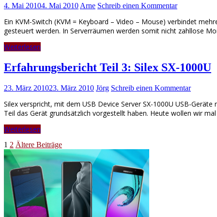
4. Mai 2010
4. Mai 2010
Arne
Schreib einen Kommentar
Ein KVM-Switch (KVM = Keyboard – Video – Mouse) verbindet mehre
gesteuert werden. In Serverräumen werden somit nicht zahllose Mon
Weiterlesen
Erfahrungsbericht Teil 3: Silex SX-1000U
23. März 2010
23. März 2010
Jörg
Schreib einen Kommentar
Silex verspricht, mit dem USB Device Server SX-1000U USB-Geräte net
Teil das Gerät grundsätzlich vorgestellt haben. Heute wollen wir m
Weiterlesen
Seitennummerierung
1
2
Ältere Beiträge
der
Beiträge