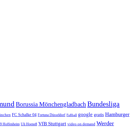
tmund
Bundesliga
Borussia Mönchengladbach
Hamburger
google
FC Schalke 04
gratis
ünchen
Fortuna Düsseldorf
Fußball
Werder
VfB Stuttgart
video on demand
99 Hoffenheim
Uli Hoeneß