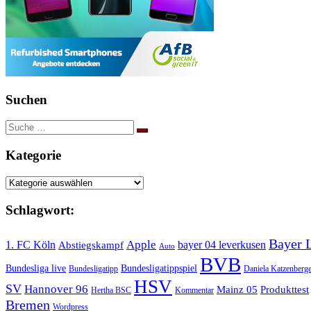
Suchen
Suche
nach:
Kategorie
Kategorie
Schlagwort:
Bayer 
Apple
1. FC Köln
bayer 04 leverkusen
Abstiegskampf
Auto
BVB
Bundesliga live
Bundesligatippspiel
Bundesligatipp
Daniela Katzenberge
HSV
SV
Hannover 96
Mainz 05
Produkttest
Hertha BSC
Kommentar
Bremen
Wordpress