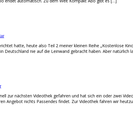
o endet automatisch. Zu dem Welt Kompakt Abo gibt es […]
ar
htet hatte, heute also Teil 2 meiner kleinen Reihe „Kostenlose Kino
in Deutschland nie auf die Leinwand gebracht haben. Aber natürlich l
r
nell zur nächsten Videothek gefahren und hat sich ein oder zwei Video
n Angebot nichts Passendes findet. Zur Videothek fahren wir heutzut