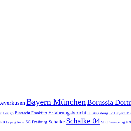
Bayern München
Borussia Dor
Leverkusen
Erfahrungsbericht
Eintracht Frankfurt
Design
FC Augsburg
Fc Bayern M
r
Schalke 04
Schalke
SC Freiburg
SEO
RB Leipzig
Service
tsg 18
Reise