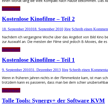
einen Monat lang die Welt Kompakt nach Hause bekommen. Das Ab
Weiterlesen
Kostenlose Kinofilme – Teil 2
18. September 2010
18. September 2010
Jörg
Schreib einen Komment
Nachdem ich vergangene Woche über das Angebot von Bild Kino beric
zur Auswahl an. Die meisten der Filme sind jedoch B-Movies, die es 
Weiterlesen
Kostenlose Kinofilme – Teil 1
9. September 2010
31. Dezember 2013
Jörg
Schreib einen Kommenta
Wenn in früheren Jahren nichts in der Flimmerkiste kam, ist man sch
trotzdem kann es passieren, dass man bei dem schier unübersehbare
Weiterlesen
Tolle Tools: Synergy+ der Software KVM