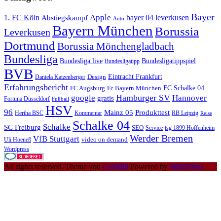
Bayer
Apple
1. FC Köln
bayer 04 leverkusen
Abstiegskampf
Auto
Bayern München
Borussia
Leverkusen
Dortmund
Borussia Mönchengladbach
Bundesliga
Bundesliga live
Bundesligatippspiel
Bundesligatipp
BVB
Eintracht Frankfurt
Design
Daniela Katzenberger
Erfahrungsbericht
FC Schalke 04
FC Augsburg
Fc Bayern München
Hamburger SV
google
Hannover
gratis
Fortuna Düsseldorf
Fußball
HSV
96
Mainz 05
Produkttest
Hertha BSC
Kommentar
RB Leipzig
Reise
Schalke 04
Schalke
SC Freiburg
SEO
Service
tsg 1899 Hoffenheim
Werder Bremen
VfB Stuttgart
video on demand
Uli Hoeneß
Wordpress
All rights reserved. Theme von
Colorlib
Powered by
WordPress