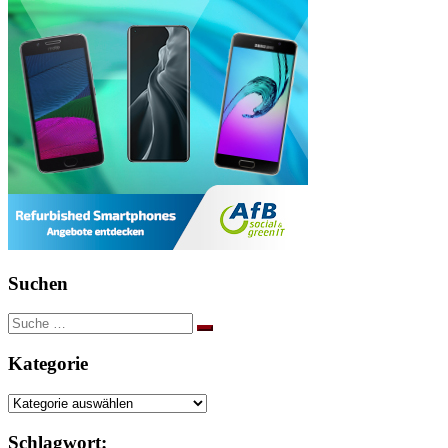
der
Beiträge
Suchen
Suche
nach:
Kategorie
Kategorie
Schlagwort: