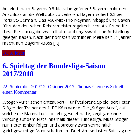
Ancelotti nach Bayerns 0:3-Klatsche gefeuert! Bayern droht den
Anschluss an die Weltclubs zu verlieren. Bayern verliert 0:3 bei
Paris St.-Germain. Das 466-Mio-Trio Neymar, Mbappé und Cavani
führt den deutschen Rekordmeister regelrecht vor. Als Grund für
diese Pleite mag die zweifelhafte und ungewwöhliche Aufstellung
gelegen haben. Nach der höchsten Vorrunden-Pleite seit 21 Jahren
macht nun Bayernn-Boss […]
Weiterlesen
6. Spieltag der Bundesliga-Saison
2017/2018
22. September 2017
12. Oktober 2017
Thomas Clemens
Schreib
einen Kommentar
„Stöger-Aura“ schon entzaubert? Fünf verlorene Spiele, seit Peter
Stöger der Trainer des 1. FC Köln wurde. Die „Stöger-Aura“, auf
welche die Mannschaft so sehr gesetzt hatte, zeigt gar keine
Wirkung auf dem Platz innerhalb dieser Bundesliga. Muss Stöger
nun Peter Jonker folgen und abtreten? Zwei vermeintlich
gleichgewichtige Mannschaften im Duell Am sechsten Spieltag der