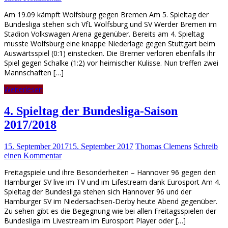
Am 19.09 kämpft Wolfsburg gegen Bremen Am 5. Spieltag der
Bundesliga stehen sich VfL Wolfsburg und SV Werder Bremen im
Stadion Volkswagen Arena gegenüber. Bereits am 4. Spieltag
musste Wolfsburg eine knappe Niederlage gegen Stuttgart beim
Auswärtsspiel (0:1) einstecken. Die Bremer verloren ebenfalls ihr
Spiel gegen Schalke (1:2) vor heimischer Kulisse. Nun treffen zwei
Mannschaften […]
Weiterlesen
4. Spieltag der Bundesliga-Saison
2017/2018
15. September 2017
15. September 2017
Thomas Clemens
Schreib
einen Kommentar
Freitagspiele und ihre Besonderheiten – Hannover 96 gegen den
Hamburger SV live im TV und im Lifestream dank Eurosport Am 4.
Spieltag der Bundesliga stehen sich Hannover 96 und der
Hamburger SV im Niedersachsen-Derby heute Abend gegenüber.
Zu sehen gibt es die Begegnung wie bei allen Freitagsspielen der
Bundesliga im Livestream im Eurosport Player oder […]