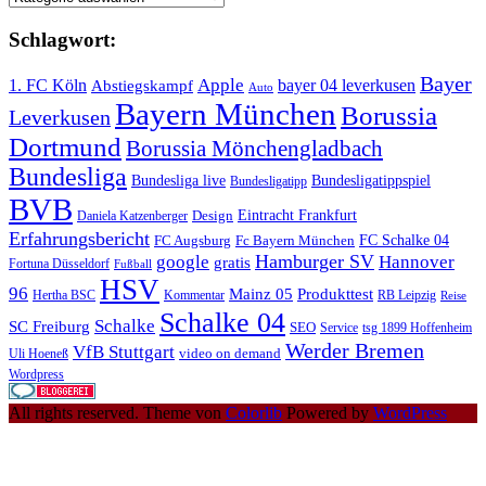
Schlagwort:
Bayer
Apple
1. FC Köln
bayer 04 leverkusen
Abstiegskampf
Auto
Bayern München
Borussia
Leverkusen
Dortmund
Borussia Mönchengladbach
Bundesliga
Bundesliga live
Bundesligatippspiel
Bundesligatipp
BVB
Eintracht Frankfurt
Design
Daniela Katzenberger
Erfahrungsbericht
FC Schalke 04
FC Augsburg
Fc Bayern München
Hamburger SV
google
Hannover
gratis
Fortuna Düsseldorf
Fußball
HSV
96
Mainz 05
Produkttest
Hertha BSC
Kommentar
RB Leipzig
Reise
Schalke 04
Schalke
SC Freiburg
SEO
Service
tsg 1899 Hoffenheim
Werder Bremen
VfB Stuttgart
video on demand
Uli Hoeneß
Wordpress
All rights reserved. Theme von
Colorlib
Powered by
WordPress