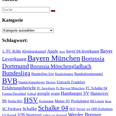
Suche
nach:
Kategorie
Kategorie
Schlagwort:
Bayer
Apple
1. FC Köln
bayer 04 leverkusen
Abstiegskampf
Auto
Bayern München
Borussia
Leverkusen
Dortmund
Borussia Mönchengladbach
Bundesliga
Bundesliga live
Bundesligatippspiel
Bundesligatipp
BVB
Eintracht Frankfurt
Design
Daniela Katzenberger
Erfahrungsbericht
FC Schalke 04
FC Augsburg
Fc Bayern München
Hamburger SV
google
Hannover
gratis
Fortuna Düsseldorf
Fußball
HSV
96
Mainz 05
Produkttest
Hertha BSC
Kommentar
RB Leipzig
Reise
Schalke 04
Schalke
SC Freiburg
SEO
Service
tsg 1899 Hoffenheim
Werder Bremen
VfB Stuttgart
video on demand
Uli Hoeneß