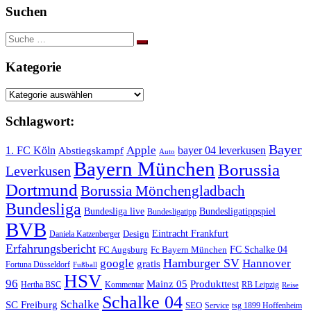
Suchen
Suche
nach:
Kategorie
Kategorie
Schlagwort:
Bayer
Apple
1. FC Köln
bayer 04 leverkusen
Abstiegskampf
Auto
Bayern München
Borussia
Leverkusen
Dortmund
Borussia Mönchengladbach
Bundesliga
Bundesliga live
Bundesligatippspiel
Bundesligatipp
BVB
Eintracht Frankfurt
Design
Daniela Katzenberger
Erfahrungsbericht
FC Schalke 04
FC Augsburg
Fc Bayern München
Hamburger SV
google
Hannover
gratis
Fortuna Düsseldorf
Fußball
HSV
96
Mainz 05
Produkttest
Hertha BSC
Kommentar
RB Leipzig
Reise
Schalke 04
Schalke
SC Freiburg
SEO
Service
tsg 1899 Hoffenheim