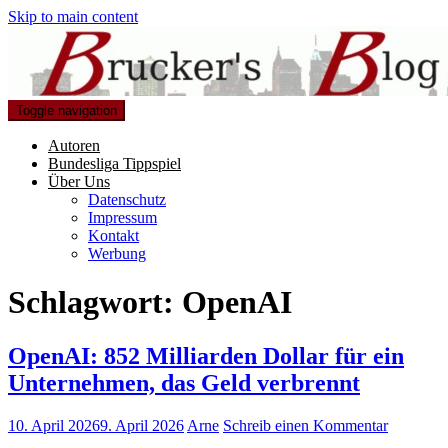
Skip to main content
Toggle navigation
Autoren
Bundesliga Tippspiel
Über Uns
Datenschutz
Impressum
Kontakt
Werbung
Schlagwort:
OpenAI
OpenAI: 852 Milliarden Dollar für ein
Unternehmen, das Geld verbrennt
10. April 2026
9. April 2026
Arne
Schreib einen Kommentar