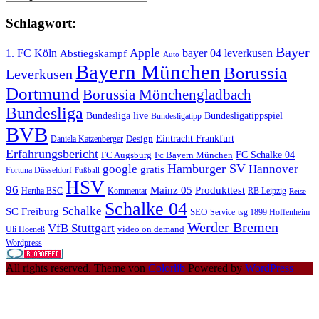
Schlagwort:
Bayer
Apple
1. FC Köln
bayer 04 leverkusen
Abstiegskampf
Auto
Bayern München
Borussia
Leverkusen
Dortmund
Borussia Mönchengladbach
Bundesliga
Bundesliga live
Bundesligatippspiel
Bundesligatipp
BVB
Eintracht Frankfurt
Design
Daniela Katzenberger
Erfahrungsbericht
FC Schalke 04
FC Augsburg
Fc Bayern München
Hamburger SV
google
Hannover
gratis
Fortuna Düsseldorf
Fußball
HSV
96
Mainz 05
Produkttest
Hertha BSC
Kommentar
RB Leipzig
Reise
Schalke 04
Schalke
SC Freiburg
SEO
Service
tsg 1899 Hoffenheim
Werder Bremen
VfB Stuttgart
video on demand
Uli Hoeneß
Wordpress
All rights reserved. Theme von
Colorlib
Powered by
WordPress