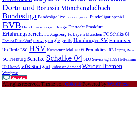
Dortmund
Borussia Mönchengladbach
Bundesliga
Bundesliga live
Bundesligatippspiel
Bundesligatipp
BVB
Eintracht Frankfurt
Design
Daniela Katzenberger
Erfahrungsbericht
FC Schalke 04
FC Augsburg
Fc Bayern München
Hamburger SV
google
Hannover
gratis
Fortuna Düsseldorf
Fußball
HSV
96
Mainz 05
Produkttest
Hertha BSC
Kommentar
RB Leipzig
Reise
Schalke 04
Schalke
SC Freiburg
SEO
Service
tsg 1899 Hoffenheim
Werder Bremen
VfB Stuttgart
video on demand
Uli Hoeneß
Wordpress
All rights reserved. Theme von
Colorlib
Powered by
WordPress