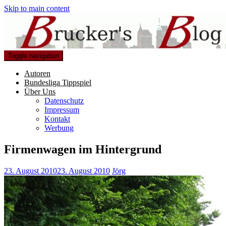
Skip to main content
Toggle navigation
Autoren
Bundesliga Tippspiel
Über Uns
Datenschutz
Impressum
Kontakt
Werbung
Firmenwagen im Hintergrund
23. August 2010
23. August 2010
Jörg