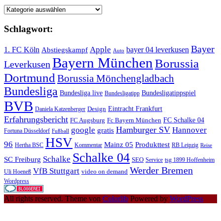
Kategorie
Schlagwort:
Bayer
Apple
1. FC Köln
bayer 04 leverkusen
Abstiegskampf
Auto
Bayern München
Borussia
Leverkusen
Dortmund
Borussia Mönchengladbach
Bundesliga
Bundesliga live
Bundesligatippspiel
Bundesligatipp
BVB
Eintracht Frankfurt
Design
Daniela Katzenberger
Erfahrungsbericht
FC Schalke 04
FC Augsburg
Fc Bayern München
Hamburger SV
google
Hannover
gratis
Fortuna Düsseldorf
Fußball
HSV
96
Mainz 05
Produkttest
Hertha BSC
Kommentar
RB Leipzig
Reise
Schalke 04
Schalke
SC Freiburg
SEO
Service
tsg 1899 Hoffenheim
Werder Bremen
VfB Stuttgart
video on demand
Uli Hoeneß
Wordpress
All rights reserved. Theme von
Colorlib
Powered by
WordPress