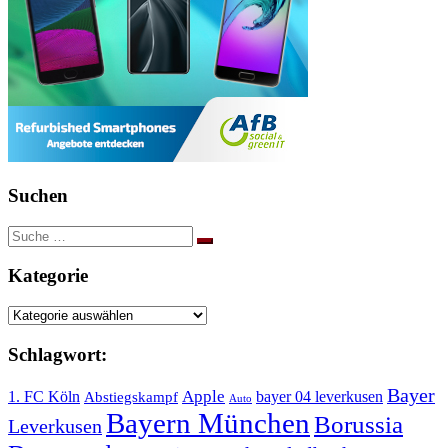
Suchen
Suche
nach:
Kategorie
Kategorie
Schlagwort:
Bayer
Apple
1. FC Köln
bayer 04 leverkusen
Abstiegskampf
Auto
Bayern München
Borussia
Leverkusen