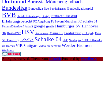
Dortmund
Borussia Mönchengladbach
Bundesliga
Bundesliga live
Bundesligatippspiel
Bundesligatipp
BVB
Eintracht Frankfurt
Design
Daniela Katzenberger
Erfahrungsbericht
FC Schalke 04
FC Augsburg
Fc Bayern München
Hamburger SV
google
Hannover
gratis
Fortuna Düsseldorf
Fußball
HSV
96
Mainz 05
Produkttest
Hertha BSC
Kommentar
RB Leipzig
Reise
Schalke 04
Schalke
SC Freiburg
SEO
Service
tsg 1899 Hoffenheim
Werder Bremen
VfB Stuttgart
video on demand
Uli Hoeneß
Wordpress
All rights reserved. Theme von
Colorlib
Powered by
WordPress