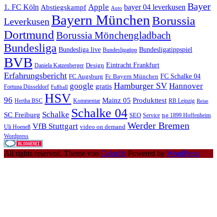
Bayer
Apple
1. FC Köln
bayer 04 leverkusen
Abstiegskampf
Auto
Bayern München
Borussia
Leverkusen
Dortmund
Borussia Mönchengladbach
Bundesliga
Bundesliga live
Bundesligatippspiel
Bundesligatipp
BVB
Eintracht Frankfurt
Design
Daniela Katzenberger
Erfahrungsbericht
FC Schalke 04
FC Augsburg
Fc Bayern München
Hamburger SV
google
Hannover
gratis
Fortuna Düsseldorf
Fußball
HSV
96
Mainz 05
Produkttest
Hertha BSC
Kommentar
RB Leipzig
Reise
Schalke 04
Schalke
SC Freiburg
SEO
Service
tsg 1899 Hoffenheim
Werder Bremen
VfB Stuttgart
video on demand
Uli Hoeneß
Wordpress
All rights reserved. Theme von
Colorlib
Powered by
WordPress