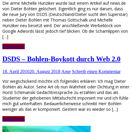
Die arme Michelle Hunziker wurde laut einem Artikel auf news.de
von Dieter Bohlen gelöchert. Eigentlich ging es nur darum, dass
die neue Jury von DSDS (Deutschland/Dieter sucht den Superstar)
neben Dieter Bohlen mit Thomas Gottschalk und Michelle
Hunziker neu besetzt wird. Der anschließende Werbeblock von
Google Adwords lässt jedoch tief blicken. Ob die Schamlippen von
[…]
Weiterlesen
DSDS – Bohlen-Boykott durch Web 2.0
18. April 2010
20. August 2018
Arne
Schreib einen Kommentar
Vor wegschickend möchte ich folgendes erklären: Ich mag Dieter
Bohlen als Autor. Seine Art ob nun Wahrheit oder Dichtung in einer
Horst Schimanski Gedächtnissprache zu erzählen und das als
Studierter der gehobenen Mittelschicht imponiert mir und ich fühle
mich gut unterhalten. Bedauerlicherweise schreibt Herr Bohlen
weniger als das er komponiert. Gestern war es wieder so […]
Weiterlesen