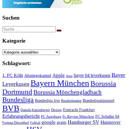
Suchen
Suche
nach:
Kategorie
Kategorie
Schlagwort:
Bayer
Apple
1. FC Köln
bayer 04 leverkusen
Abstiegskampf
Auto
Bayern München
Borussia
Leverkusen
Dortmund
Borussia Mönchengladbach
Bundesliga
Bundesliga live
Bundesligatippspiel
Bundesligatipp
BVB
Eintracht Frankfurt
Design
Daniela Katzenberger
Erfahrungsbericht
FC Schalke 04
FC Augsburg
Fc Bayern München
Hamburger SV
google
Hannover
gratis
Fortuna Düsseldorf
Fußball