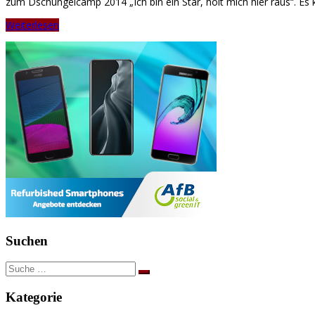
zum Dschungelcamp 2014 „Ich bin ein Star, holt mich hier raus“. Es 
Weiterlesen
Suchen
Suche
nach:
Kategorie