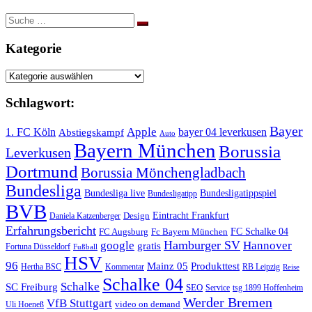
Suche
nach:
Kategorie
Kategorie
Schlagwort:
Bayer
Apple
1. FC Köln
bayer 04 leverkusen
Abstiegskampf
Auto
Bayern München
Borussia
Leverkusen
Dortmund
Borussia Mönchengladbach
Bundesliga
Bundesliga live
Bundesligatippspiel
Bundesligatipp
BVB
Eintracht Frankfurt
Design
Daniela Katzenberger
Erfahrungsbericht
FC Schalke 04
FC Augsburg
Fc Bayern München
Hamburger SV
google
Hannover
gratis
Fortuna Düsseldorf
Fußball
HSV
96
Mainz 05
Produkttest
Hertha BSC
Kommentar
RB Leipzig
Reise
Schalke 04
Schalke
SC Freiburg
SEO
Service
tsg 1899 Hoffenheim
Werder Bremen
VfB Stuttgart
video on demand
Uli Hoeneß