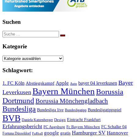
Suchen
Suche
nach:
Kategorie
Kategorie
Schlagwort:
Bayer
Apple
1. FC Köln
bayer 04 leverkusen
Abstiegskampf
Auto
Bayern München
Borussia
Leverkusen
Dortmund
Borussia Mönchengladbach
Bundesliga
Bundesliga live
Bundesligatippspiel
Bundesligatipp
BVB
Eintracht Frankfurt
Design
Daniela Katzenberger
Erfahrungsbericht
FC Schalke 04
FC Augsburg
Fc Bayern München
Hamburger SV
google
Hannover
gratis
Fortuna Düsseldorf
Fußball