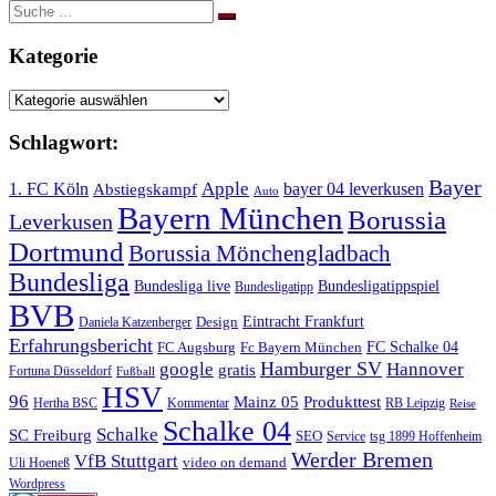
Suche
nach:
Kategorie
Kategorie
Schlagwort:
Bayer
Apple
1. FC Köln
bayer 04 leverkusen
Abstiegskampf
Auto
Bayern München
Borussia
Leverkusen
Dortmund
Borussia Mönchengladbach
Bundesliga
Bundesliga live
Bundesligatippspiel
Bundesligatipp
BVB
Eintracht Frankfurt
Design
Daniela Katzenberger
Erfahrungsbericht
FC Schalke 04
FC Augsburg
Fc Bayern München
Hamburger SV
google
Hannover
gratis
Fortuna Düsseldorf
Fußball
HSV
96
Mainz 05
Produkttest
Hertha BSC
Kommentar
RB Leipzig
Reise
Schalke 04
Schalke
SC Freiburg
SEO
Service
tsg 1899 Hoffenheim
Werder Bremen
VfB Stuttgart
video on demand
Uli Hoeneß
Wordpress