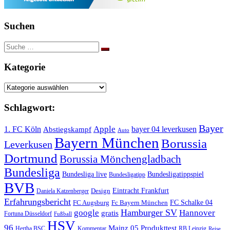
Suchen
Suche
nach:
Kategorie
Kategorie
Schlagwort:
Bayer
Apple
1. FC Köln
bayer 04 leverkusen
Abstiegskampf
Auto
Bayern München
Borussia
Leverkusen
Dortmund
Borussia Mönchengladbach
Bundesliga
Bundesliga live
Bundesligatippspiel
Bundesligatipp
BVB
Eintracht Frankfurt
Design
Daniela Katzenberger
Erfahrungsbericht
FC Schalke 04
FC Augsburg
Fc Bayern München
Hamburger SV
google
Hannover
gratis
Fortuna Düsseldorf
Fußball
HSV
96
Mainz 05
Produkttest
Hertha BSC
Kommentar
RB Leipzig
Reise