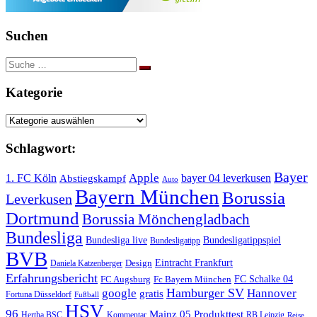
Suchen
Suche
nach:
Kategorie
Kategorie
Schlagwort:
Bayer
Apple
1. FC Köln
bayer 04 leverkusen
Abstiegskampf
Auto
Bayern München
Borussia
Leverkusen
Dortmund
Borussia Mönchengladbach
Bundesliga
Bundesliga live
Bundesligatippspiel
Bundesligatipp
BVB
Eintracht Frankfurt
Design
Daniela Katzenberger
Erfahrungsbericht
FC Schalke 04
FC Augsburg
Fc Bayern München
Hamburger SV
google
Hannover
gratis
Fortuna Düsseldorf
Fußball
HSV
96
Mainz 05
Produkttest
Hertha BSC
Kommentar
RB Leipzig
Reise