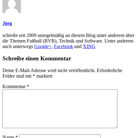
Jörg
schreibt seit 2009 unregelmäßig an diesem Blog unter anderem über
die Themen Fußball (BVB), Technik und Software. Unter anderem
auch unterwegs
Google+
,
Facebook
und
XING
Schreibe einen Kommentar
Deine E-Mail-Adresse wird nicht veröffentlicht.
Erforderliche
Felder sind mit
*
markiert
Kommentar
*
Name
*