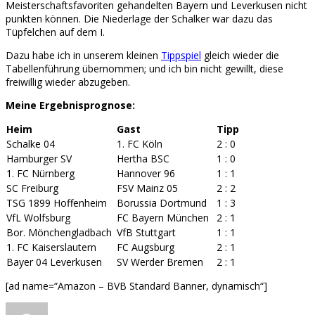
Meisterschaftsfavoriten gehandelten Bayern und Leverkusen nicht
punkten können. Die Niederlage der Schalker war dazu das
Tüpfelchen auf dem I.
Dazu habe ich in unserem kleinen
Tippspiel
gleich wieder die
Tabellenführung übernommen; und ich bin nicht gewillt, diese
freiwillig wieder abzugeben.
Meine Ergebnisprognose:
Heim
Gast
Tipp
Schalke 04
1. FC Köln
2 : 0
Hamburger SV
Hertha BSC
1 : 0
1. FC Nürnberg
Hannover 96
1 : 1
SC Freiburg
FSV Mainz 05
2 : 2
TSG 1899 Hoffenheim
Borussia Dortmund
1 : 3
VfL Wolfsburg
FC Bayern München
2 : 1
Bor. Mönchengladbach
VfB Stuttgart
1 : 1
1. FC Kaiserslautern
FC Augsburg
2 : 1
Bayer 04 Leverkusen
SV Werder Bremen
2 : 1
[ad name=“Amazon – BVB Standard Banner, dynamisch“]