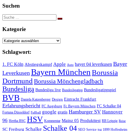
Suchen
Suche
nach:
Kategorie
Kategorie
Schlagwort:
Bayer
Apple
1. FC Köln
bayer 04 leverkusen
Abstiegskampf
Auto
Bayern München
Borussia
Leverkusen
Dortmund
Borussia Mönchengladbach
Bundesliga
Bundesliga live
Bundesligatippspiel
Bundesligatipp
BVB
Eintracht Frankfurt
Design
Daniela Katzenberger
Erfahrungsbericht
FC Schalke 04
FC Augsburg
Fc Bayern München
Hamburger SV
google
Hannover
gratis
Fortuna Düsseldorf
Fußball
HSV
96
Mainz 05
Produkttest
Hertha BSC
Kommentar
RB Leipzig
Reise
Schalke 04
Schalke
SC Freiburg
SEO
Service
tsg 1899 Hoffenheim