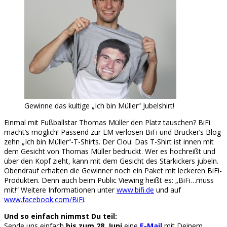
Gewinne das kultige „Ich bin Müller“ Jubelshirt!
Einmal mit Fußballstar Thomas Müller den Platz tauschen? BiFi
macht’s möglich! Passend zur EM verlosen BiFi und Brucker’s Blog
zehn „Ich bin Müller“-T-Shirts. Der Clou: Das T-Shirt ist innen mit
dem Gesicht von Thomas Müller bedruckt. Wer es hochreißt und
über den Kopf zieht, kann mit dem Gesicht des Starkickers jubeln.
Obendrauf erhalten die Gewinner noch ein Paket mit leckeren BiFi-
Produkten. Denn auch beim Public Viewing heißt es: „BiFi…muss
mit!“ Weitere Informationen unter
www.bifi.de
und auf
www.facebook.com/BiFi
.
Und so einfach nimmst Du teil:
Sende uns einfach
bis zum 28. Juni
eine
E-Mail
mit Deinem