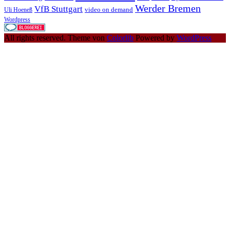
Werder Bremen
VfB Stuttgart
video on demand
Uli Hoeneß
Wordpress
All rights reserved. Theme von
Colorlib
Powered by
WordPress