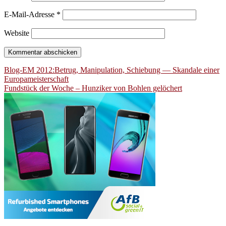
E-Mail-Adresse
*
Website
Beitragsnavigation
Blog-EM 2012:Betrug, Manipulation, Schiebung — Skandale einer
Europameisterschaft
Fundstück der Woche – Hunziker von Bohlen gelöchert