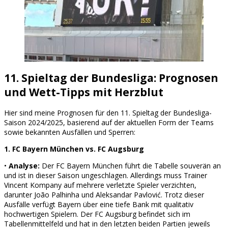
1
1. Spieltag der Bundesliga: Prognosen
und Wett-Tipps mit Herzblut
Hier sind meine Prognosen für den 11. Spieltag der Bundesliga-
Saison 2024/2025, basierend auf der aktuellen Form der Teams
sowie bekannten Ausfällen und Sperren:
1. FC Bayern München vs. FC Augsburg
•
Analyse:
Der FC Bayern München führt die Tabelle souverän an
und ist in dieser Saison ungeschlagen. Allerdings muss Trainer
Vincent Kompany auf mehrere verletzte Spieler verzichten,
darunter João Palhinha und Aleksandar Pavlović. Trotz dieser
Ausfälle verfügt Bayern über eine tiefe Bank mit qualitativ
hochwertigen Spielern. Der FC Augsburg befindet sich im
Tabellenmittelfeld und hat in den letzten beiden Partien jeweils