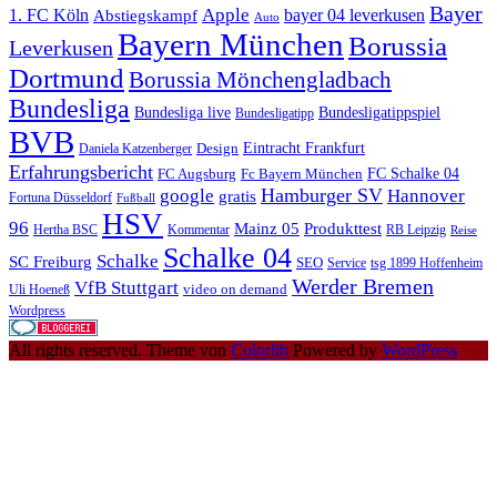
Bayer
Apple
1. FC Köln
bayer 04 leverkusen
Abstiegskampf
Auto
Bayern München
Borussia
Leverkusen
Dortmund
Borussia Mönchengladbach
Bundesliga
Bundesliga live
Bundesligatippspiel
Bundesligatipp
BVB
Eintracht Frankfurt
Design
Daniela Katzenberger
Erfahrungsbericht
FC Schalke 04
FC Augsburg
Fc Bayern München
Hamburger SV
google
Hannover
gratis
Fortuna Düsseldorf
Fußball
HSV
96
Mainz 05
Produkttest
Hertha BSC
Kommentar
RB Leipzig
Reise
Schalke 04
Schalke
SC Freiburg
SEO
Service
tsg 1899 Hoffenheim
Werder Bremen
VfB Stuttgart
video on demand
Uli Hoeneß
Wordpress
All rights reserved. Theme von
Colorlib
Powered by
WordPress