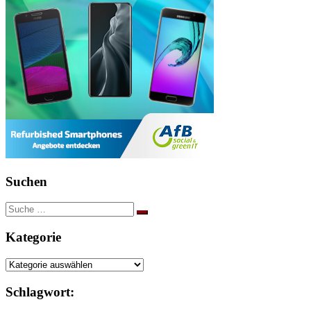
Suchen
Suche
nach:
Kategorie
Kategorie
Schlagwort: