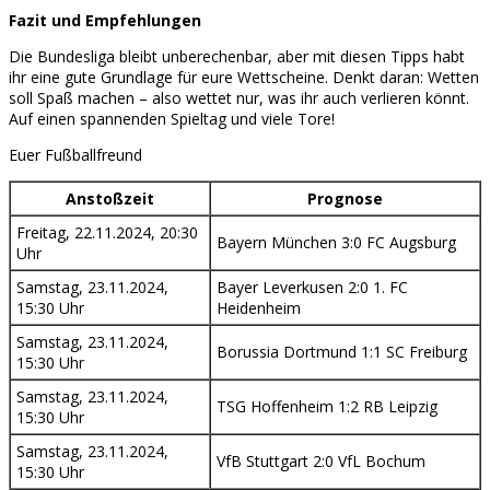
Fazit und Empfehlungen
Die Bundesliga bleibt unberechenbar, aber mit diesen Tipps habt
ihr eine gute Grundlage für eure Wettscheine. Denkt daran: Wetten
soll Spaß machen – also wettet nur, was ihr auch verlieren könnt.
Auf einen spannenden Spieltag und viele Tore!
Euer Fußballfreund
Anstoßzeit
Prognose
Freitag, 22.11.2024, 20:30
Bayern München 3:0 FC Augsburg
Uhr
Samstag, 23.11.2024,
Bayer Leverkusen 2:0 1. FC
15:30 Uhr
Heidenheim
Samstag, 23.11.2024,
Borussia Dortmund 1:1 SC Freiburg
15:30 Uhr
Samstag, 23.11.2024,
TSG Hoffenheim 1:2 RB Leipzig
15:30 Uhr
Samstag, 23.11.2024,
VfB Stuttgart 2:0 VfL Bochum
15:30 Uhr