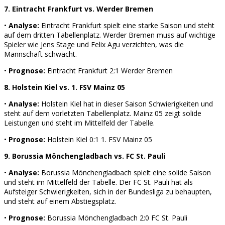
7. Eintracht Frankfurt vs. Werder Bremen
•
Analyse:
Eintracht Frankfurt spielt eine starke Saison und steht
auf dem dritten Tabellenplatz. Werder Bremen muss auf wichtige
Spieler wie Jens Stage und Felix Agu verzichten, was die
Mannschaft schwächt.
•
Prognose:
Eintracht Frankfurt 2:1 Werder Bremen
8. Holstein Kiel vs. 1. FSV Mainz 05
•
Analyse:
Holstein Kiel hat in dieser Saison Schwierigkeiten und
steht auf dem vorletzten Tabellenplatz. Mainz 05 zeigt solide
Leistungen und steht im Mittelfeld der Tabelle.
•
Prognose:
Holstein Kiel 0:1 1. FSV Mainz 05
9. Borussia Mönchengladbach vs. FC St. Pauli
•
Analyse:
Borussia Mönchengladbach spielt eine solide Saison
und steht im Mittelfeld der Tabelle. Der FC St. Pauli hat als
Aufsteiger Schwierigkeiten, sich in der Bundesliga zu behaupten,
und steht auf einem Abstiegsplatz.
•
Prognose:
Borussia Mönchengladbach 2:0 FC St. Pauli