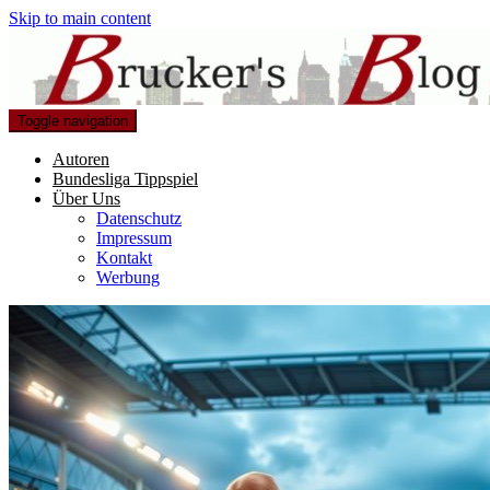
Skip to main content
Toggle navigation
Autoren
Bundesliga Tippspiel
Über Uns
Datenschutz
Impressum
Kontakt
Werbung