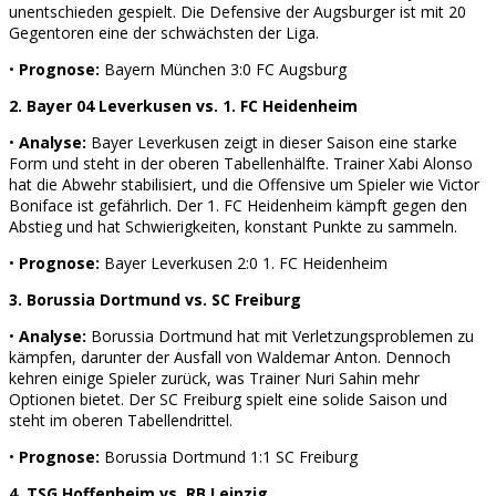
unentschieden gespielt. Die Defensive der Augsburger ist mit 20
Gegentoren eine der schwächsten der Liga.
•
Prognose:
Bayern München 3:0 FC Augsburg
2. Bayer 04 Leverkusen vs. 1. FC Heidenheim
•
Analyse:
Bayer Leverkusen zeigt in dieser Saison eine starke
Form und steht in der oberen Tabellenhälfte. Trainer Xabi Alonso
hat die Abwehr stabilisiert, und die Offensive um Spieler wie Victor
Boniface ist gefährlich. Der 1. FC Heidenheim kämpft gegen den
Abstieg und hat Schwierigkeiten, konstant Punkte zu sammeln.
•
Prognose:
Bayer Leverkusen 2:0 1. FC Heidenheim
3. Borussia Dortmund vs. SC Freiburg
•
Analyse:
Borussia Dortmund hat mit Verletzungsproblemen zu
kämpfen, darunter der Ausfall von Waldemar Anton. Dennoch
kehren einige Spieler zurück, was Trainer Nuri Sahin mehr
Optionen bietet. Der SC Freiburg spielt eine solide Saison und
steht im oberen Tabellendrittel.
•
Prognose:
Borussia Dortmund 1:1 SC Freiburg
4. TSG Hoffenheim vs. RB Leipzig