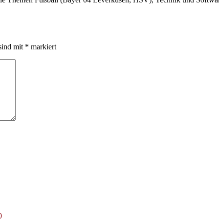
sind mit
*
markiert
0