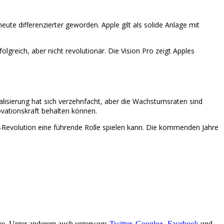
ute differenzierter geworden. Apple gilt als solide Anlage mit
reich, aber nicht revolutionär. Die Vision Pro zeigt Apples
alisierung hat sich verzehnfacht, aber die Wachstumsraten sind
vationskraft behalten können.
-Revolution eine führende Rolle spielen kann. Die kommenden Jahre
are. Unter anderem auch unterwegs
Twitter
,
Google+
,
Facebook
und