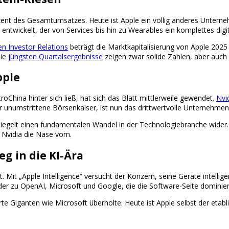
zent des Gesamtumsatzes. Heute ist Apple ein völlig anderes Unte
entwickelt, der von Services bis hin zu Wearables ein komplettes dig
en Investor Relations
beträgt die Marktkapitalisierung von Apple 2025
Die
jüngsten Quartalsergebnisse
zeigen zwar solide Zahlen, aber auch
pple
China hinter sich ließ, hat sich das Blatt mittlerweile gewendet.
Nvi
r unumstrittene Börsenkaiser, ist nun das drittwertvolle Unternehmen
iegelt einen fundamentalen Wandel in der Technologiebranche wider.
 Nvidia die Nase vorn.
eg in die KI-Ära
iegt. Mit „Apple Intelligence“ versucht der Konzern, seine Geräte int
 oder zu OpenAI, Microsoft und Google, die die Software-Seite dominier
rte Giganten wie Microsoft überholte. Heute ist Apple selbst der etab