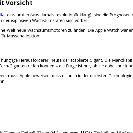
t Vorsicht
llar
einräumten (was damals revolutionär klang), sind die Prognosen he
n der explosiven Wachstumsraten sind vorbei.
ne-Welt neue Wachstumsmotoren zu finden. Die Apple Watch war erfolg
t für Massenadoption.
hungrige Herausforderer, heute der etablierte Gigant. Die Marktkapit
-Giganten reifen können – die Frage ist nur, ob sie dabei ihre Inno
zen, muss Apple beweisen, dass es auch in der nächsten Technologie
nn.
r die Themen Fußball (Bayer 04 Leverkusen, HSV), Technik und Softw