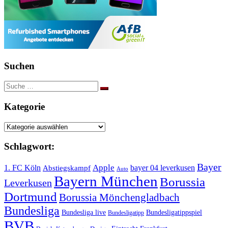
Suchen
Suche
nach:
Kategorie
Kategorie
Schlagwort:
Bayer
Apple
1. FC Köln
bayer 04 leverkusen
Abstiegskampf
Auto
Bayern München
Borussia
Leverkusen
Dortmund
Borussia Mönchengladbach
Bundesliga
Bundesliga live
Bundesligatippspiel
Bundesligatipp
BVB