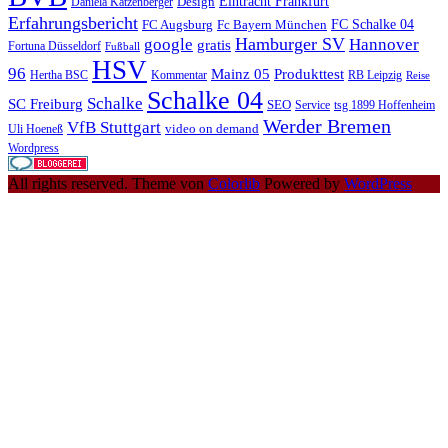
Eintracht Frankfurt
Design
Daniela Katzenberger
Erfahrungsbericht
FC Schalke 04
FC Augsburg
Fc Bayern München
Hamburger SV
google
Hannover
gratis
Fortuna Düsseldorf
Fußball
HSV
96
Mainz 05
Produkttest
Hertha BSC
Kommentar
RB Leipzig
Reise
Schalke 04
Schalke
SC Freiburg
SEO
Service
tsg 1899 Hoffenheim
Werder Bremen
VfB Stuttgart
video on demand
Uli Hoeneß
Wordpress
All rights reserved. Theme von
Colorlib
Powered by
WordPress