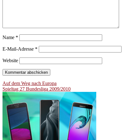
Name
*
E-Mail-Adresse
*
Website
Beitragsnavigation
Auf dem Weg nach Europa
Spieltag 27 Bundesliga 2009/2010