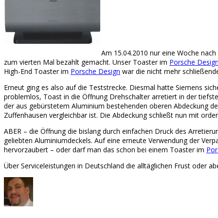
Am 15.04.2010 nur eine Woche nach 
zum vierten Mal bezahlt gemacht. Unser Toaster im
Porsche Desig
High-End Toaster im
Porsche Design
war die nicht mehr schließend
Erneut ging es also auf die Teststrecke. Diesmal hatte Siemens sic
problemlos, Toast in die Öffnung Drehschalter arretiert in der tiefst
der aus gebürstetem Aluminium bestehenden oberen Abdeckung des To
Zuffenhausen vergleichbar ist. Die Abdeckung schließt nun mit ord
ABER – die Öffnung die bislang durch einfachen Druck des Arretieru
geliebten Aluminiumdeckels. Auf eine erneute Verwendung der Verpa
hervorzaubert – oder darf man das schon bei einem Toaster im
Por
Über Serviceleistungen in Deutschland die alltäglichen Frust oder ab