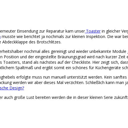
erneuter Einsendung zur Reparatur kam unser
Toaster
in gleicher Ve
n
musste wie berichtet ja nochmals zur kleinen Inspektion. Die war be
e Abdeckklappe des Brotschlitzes.
herheitshalber nochmal alles gereinigt und wieder unbekannte Module 
en Position und der eingestellte Bräunungsgrad wird nach kurzer Zeit e
asters, stand als nächstes auf der Checkliste. Hier zeigt sich, das
entlichem Spaltmaß und ergibt somit ein schönes für Küchengeräte s
nghebels erfolgte muss nun manuell unterstützt werden. Kein sanftes
ckung werden wir aber dieses Mal verzichten. Schließlich kann man j
sche Design?
er auch große Lust bereiten werden die in dieser kleinen Serie zukünft