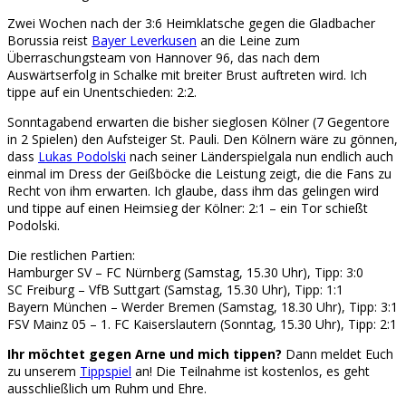
Zwei Wochen nach der 3:6 Heimklatsche gegen die Gladbacher
Borussia reist
Bayer Leverkusen
an die Leine zum
Überraschungsteam von Hannover 96, das nach dem
Auswärtserfolg in Schalke mit breiter Brust auftreten wird. Ich
tippe auf ein Unentschieden: 2:2.
Sonntagabend erwarten die bisher sieglosen Kölner (7 Gegentore
in 2 Spielen) den Aufsteiger St. Pauli. Den Kölnern wäre zu gönnen,
dass
Lukas Podolski
nach seiner Länderspielgala nun endlich auch
einmal im Dress der Geißböcke die Leistung zeigt, die die Fans zu
Recht von ihm erwarten. Ich glaube, dass ihm das gelingen wird
und tippe auf einen Heimsieg der Kölner: 2:1 – ein Tor schießt
Podolski.
Die restlichen Partien:
Hamburger SV – FC Nürnberg (Samstag, 15.30 Uhr), Tipp: 3:0
SC Freiburg – VfB Suttgart (Samstag, 15.30 Uhr), Tipp: 1:1
Bayern München – Werder Bremen (Samstag, 18.30 Uhr), Tipp: 3:1
FSV Mainz 05 – 1. FC Kaiserslautern (Sonntag, 15.30 Uhr), Tipp: 2:1
Ihr möchtet gegen Arne und mich tippen?
Dann meldet Euch
zu unserem
Tippspiel
an! Die Teilnahme ist kostenlos, es geht
ausschließlich um Ruhm und Ehre.