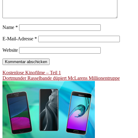
Name
*
E-Mail-Adresse
*
Website
Beitragsnavigation
Kostenlose Kinofilme – Teil 1
Dortmunder Rasselbande düpiert McLarens Millionentruppe