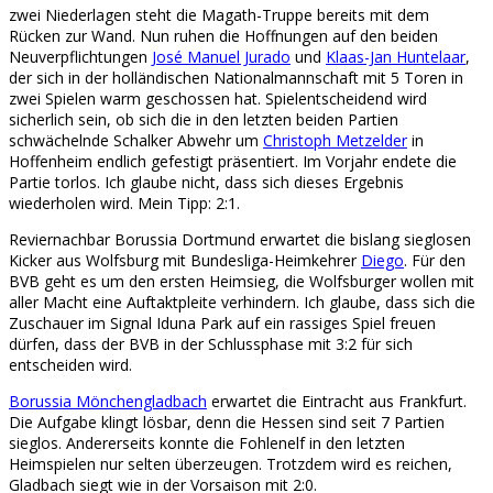
zwei Niederlagen steht die Magath-Truppe bereits mit dem
Rücken zur Wand. Nun ruhen die Hoffnungen auf den beiden
Neuverpflichtungen
José Manuel Jurado
und
Klaas-Jan Huntelaar
,
der sich in der holländischen Nationalmannschaft mit 5 Toren in
zwei Spielen warm geschossen hat. Spielentscheidend wird
sicherlich sein, ob sich die in den letzten beiden Partien
schwächelnde Schalker Abwehr um
Christoph Metzelder
in
Hoffenheim endlich gefestigt präsentiert. Im Vorjahr endete die
Partie torlos. Ich glaube nicht, dass sich dieses Ergebnis
wiederholen wird. Mein Tipp: 2:1.
Reviernachbar Borussia Dortmund erwartet die bislang sieglosen
Kicker aus Wolfsburg mit Bundesliga-Heimkehrer
Diego
. Für den
BVB geht es um den ersten Heimsieg, die Wolfsburger wollen mit
aller Macht eine Auftaktpleite verhindern. Ich glaube, dass sich die
Zuschauer im Signal Iduna Park auf ein rassiges Spiel freuen
dürfen, dass der BVB in der Schlussphase mit 3:2 für sich
entscheiden wird.
Borussia Mönchengladbach
erwartet die Eintracht aus Frankfurt.
Die Aufgabe klingt lösbar, denn die Hessen sind seit 7 Partien
sieglos. Andererseits konnte die Fohlenelf in den letzten
Heimspielen nur selten überzeugen. Trotzdem wird es reichen,
Gladbach siegt wie in der Vorsaison mit 2:0.