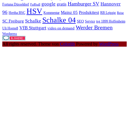
Hamburger SV
google
Hannover
gratis
Fortuna Düsseldorf
Fußball
HSV
96
Mainz 05
Produkttest
Hertha BSC
Kommentar
RB Leipzig
Reise
Schalke 04
Schalke
SC Freiburg
SEO
Service
tsg 1899 Hoffenheim
Werder Bremen
VfB Stuttgart
video on demand
Uli Hoeneß
Wordpress
All rights reserved. Theme von
Colorlib
Powered by
WordPress