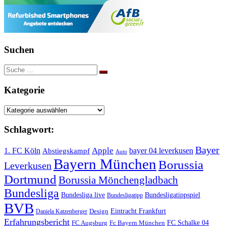
Suchen
Suche
nach:
Kategorie
Kategorie
Schlagwort:
Bayer
Apple
1. FC Köln
bayer 04 leverkusen
Abstiegskampf
Auto
Bayern München
Borussia
Leverkusen
Dortmund
Borussia Mönchengladbach
Bundesliga
Bundesliga live
Bundesligatippspiel
Bundesligatipp
BVB
Eintracht Frankfurt
Design
Daniela Katzenberger
Erfahrungsbericht
FC Schalke 04
FC Augsburg
Fc Bayern München