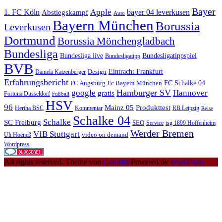
Bayer
Apple
1. FC Köln
bayer 04 leverkusen
Abstiegskampf
Auto
Bayern München
Borussia
Leverkusen
Dortmund
Borussia Mönchengladbach
Bundesliga
Bundesliga live
Bundesligatippspiel
Bundesligatipp
BVB
Eintracht Frankfurt
Design
Daniela Katzenberger
Erfahrungsbericht
FC Schalke 04
FC Augsburg
Fc Bayern München
Hamburger SV
google
Hannover
gratis
Fortuna Düsseldorf
Fußball
HSV
96
Mainz 05
Produkttest
Hertha BSC
Kommentar
RB Leipzig
Reise
Schalke 04
Schalke
SC Freiburg
SEO
Service
tsg 1899 Hoffenheim
Werder Bremen
VfB Stuttgart
video on demand
Uli Hoeneß
Wordpress
All rights reserved. Theme von
Colorlib
Powered by
WordPress