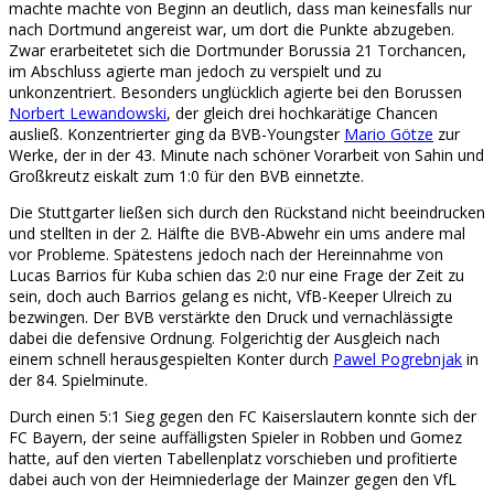
machte machte von Beginn an deutlich, dass man keinesfalls nur
nach Dortmund angereist war, um dort die Punkte abzugeben.
Zwar erarbeitetet sich die Dortmunder Borussia 21 Torchancen,
im Abschluss agierte man jedoch zu verspielt und zu
unkonzentriert. Besonders unglücklich agierte bei den Borussen
Norbert Lewandowski
, der gleich drei hochkarätige Chancen
ausließ. Konzentrierter ging da BVB-Youngster
Mario Götze
zur
Werke, der in der 43. Minute nach schöner Vorarbeit von Sahin und
Großkreutz eiskalt zum 1:0 für den BVB einnetzte.
Die Stuttgarter ließen sich durch den Rückstand nicht beeindrucken
und stellten in der 2. Hälfte die BVB-Abwehr ein ums andere mal
vor Probleme. Spätestens jedoch nach der Hereinnahme von
Lucas Barrios für Kuba schien das 2:0 nur eine Frage der Zeit zu
sein, doch auch Barrios gelang es nicht, VfB-Keeper Ulreich zu
bezwingen. Der BVB verstärkte den Druck und vernachlässigte
dabei die defensive Ordnung. Folgerichtig der Ausgleich nach
einem schnell herausgespielten Konter durch
Pawel Pogrebnjak
in
der 84. Spielminute.
Durch einen 5:1 Sieg gegen den FC Kaiserslautern konnte sich der
FC Bayern, der seine auffälligsten Spieler in Robben und Gomez
hatte, auf den vierten Tabellenplatz vorschieben und profitierte
dabei auch von der Heimniederlage der Mainzer gegen den VfL