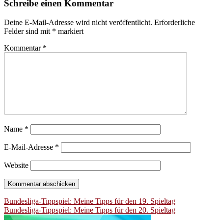
Schreibe einen Kommentar
Deine E-Mail-Adresse wird nicht veröffentlicht.
Erforderliche
Felder sind mit
*
markiert
Kommentar
*
Name
*
E-Mail-Adresse
*
Website
Beitragsnavigation
Bundesliga-Tippspiel: Meine Tipps für den 19. Spieltag
Bundesliga-Tippspiel: Meine Tipps für den 20. Spieltag