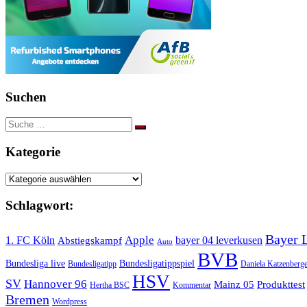
Suchen
Suche
nach:
Kategorie
Kategorie
Schlagwort:
Bayer 
Apple
1. FC Köln
bayer 04 leverkusen
Abstiegskampf
Auto
BVB
Bundesliga live
Bundesligatippspiel
Bundesligatipp
Daniela Katzenberge
HSV
SV
Hannover 96
Mainz 05
Produkttest
Hertha BSC
Kommentar
Bremen
Wordpress