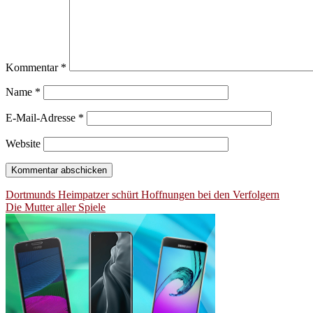
Kommentar
*
Name
*
E-Mail-Adresse
*
Website
Beitragsnavigation
Dortmunds Heimpatzer schürt Hoffnungen bei den Verfolgern
Die Mutter aller Spiele