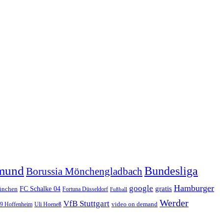
tmund
Bundesliga
Borussia Mönchengladbach
Hamburger
google
FC Schalke 04
gratis
ünchen
Fortuna Düsseldorf
Fußball
Werder
VfB Stuttgart
video on demand
99 Hoffenheim
Uli Hoeneß