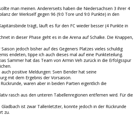
ollte man meinen. Andererseits haben die Niedersachsen 3 ihrer 4
ilanz der Werkself gegen 96 (9:0 Tore und 9:0 Punkte) in den
pitänsbinde trägt, läuft es für den FC wieder besser (4 Punkte in
net in dieser Phase geht es in die Arena auf Schalke. Die Knappen,
 Saison jedoch bisher auf des Gegeners Platzes vieles schuldig
is endeten, tippe ich auch dieses mal auf eine Punkteteilung.
tias Sammer hat das Team von Armin Veh zurück in die Erfolgsspur
ichen.
t auch positive Meldungen: Sven Bender hat seine
burg mit dem Ergebnis der Vorsaison.
 Rückrunde, waren aber in beiden Partien eigentlich die
tiv rasch aus den unteren Tabellenregionen entfernen wird. Für die
. Gladbach ist zwar Tallenletzter, konnte jedoch in der Rückrunde
t zu.