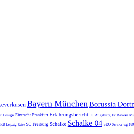
Bayern München
Borussia Dor
Leverkusen
Erfahrungsbericht
Eintracht Frankfurt
Design
FC Augsburg
Fc Bayern M
r
Schalke 04
Schalke
SC Freiburg
SEO
RB Leipzig
Service
tsg 18
Reise