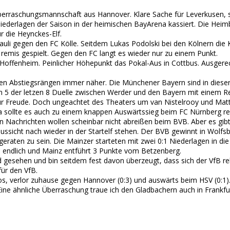
berraschungsmannschaft aus Hannover. Klare Sache für Leverkusen, s
ederlagen der Saison in der heimischen BayArena kassiert. Die Heimb
ür die Heynckes-Elf.
li gegen den FC Kölle. Seitdem Lukas Podolski bei den Kölnern die Ka
n remis gespielt. Gegen den FC langt es wieder nur zu einem Punkt.
Hoffenheim. Peinlicher Höhepunkt das Pokal-Aus in Cottbus. Ausgerech
 den Abstiegsrängen immer näher. Die Münchener Bayern sind in dieser
 5 der letzen 8 Duelle zwischen Werder und den Bayern mit einem Rem
zur Freude. Doch ungeachtet des Theaters um van Nistelrooy und Mat
Da sollte es auch zu einem knappen Auswärtssieg beim FC Nürnberg re
n Nachrichten wollen scheinbar nicht abreißen beim BVB. Aber es gib
ussicht nach wieder in der Startelf stehen. Der BVB gewinnt in Wolfs
eraten zu sein. Die Mainzer starteten mit zwei 0:1 Niederlagen in die
n endlich und Mainz entführt 3 Punkte vom Betzenberg.
esehen und bin seitdem fest davon überzeugt, dass sich der VfB rela
für den VfB.
rlos, verlor zuhause gegen Hannover (0:3) und auswärts beim HSV (0:1)
Eine ähnliche Überraschung traue ich den Gladbachern auch in Frankfur