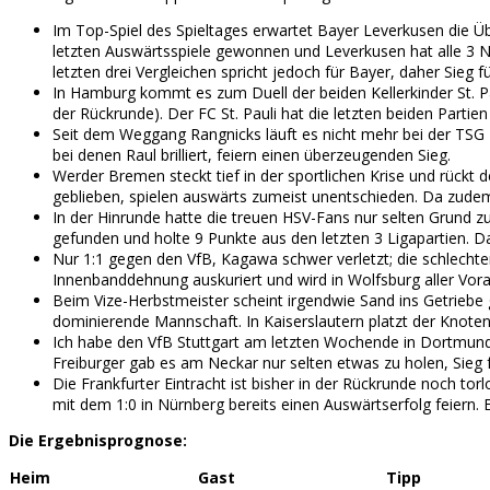
Im Top-Spiel des Spieltages erwartet Bayer Leverkusen die Ü
letzten Auswärtsspiele gewonnen und Leverkusen hat alle 3 Ni
letzten drei Vergleichen spricht jedoch für Bayer, daher Sieg f
In Hamburg kommt es zum Duell der beiden Kellerkinder St. Pau
der Rückrunde). Der FC St. Pauli hat die letzten beiden Partie
Seit dem Weggang Rangnicks läuft es nicht mehr bei der TSG 
bei denen Raul brilliert, feiern einen überzeugenden Sieg.
Werder Bremen steckt tief in der sportlichen Krise und rückt
geblieben, spielen auswärts zumeist unentschieden. Da zudem
In der Hinrunde hatte die treuen HSV-Fans nur selten Grund 
gefunden und holte 9 Punkte aus den letzten 3 Ligapartien. 
Nur 1:1 gegen den VfB, Kagawa schwer verletzt; die schlechte
Innenbanddehnung auskuriert und wird in Wolfsburg aller Vora
Beim Vize-Herbstmeister scheint irgendwie Sand ins Getriebe g
dominierende Mannschaft. In Kaiserslautern platzt der Knote
Ich habe den VfB Stuttgart am letzten Wochende in Dortmund g
Freiburger gab es am Neckar nur selten etwas zu holen, Sieg 
Die Frankfurter Eintracht ist bisher in der Rückrunde noch to
mit dem 1:0 in Nürnberg bereits einen Auswärtserfolg feiern. 
Die Ergebnisprognose:
Heim
Gast
Tipp