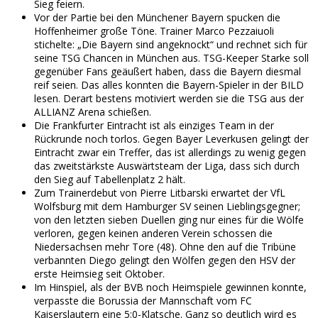
Sieg feiern.
Vor der Partie bei den Münchener Bayern spucken die
Hoffenheimer große Töne. Trainer Marco Pezzaiuoli
stichelte: „Die Bayern sind angeknockt“ und rechnet sich für
seine TSG Chancen in München aus. TSG-Keeper Starke soll
gegenüber Fans geäußert haben, dass die Bayern diesmal
reif seien. Das alles konnten die Bayern-Spieler in der BILD
lesen. Derart bestens motiviert werden sie die TSG aus der
ALLIANZ Arena schießen.
Die Frankfurter Eintracht ist als einziges Team in der
Rückrunde noch torlos. Gegen Bayer Leverkusen gelingt der
Eintracht zwar ein Treffer, das ist allerdings zu wenig gegen
das zweitstärkste Auswärtsteam der Liga, dass sich durch
den Sieg auf Tabellenplatz 2 hält.
Zum Trainerdebut von Pierre Litbarski erwartet der VfL
Wolfsburg mit dem Hamburger SV seinen Lieblingsgegner;
von den letzten sieben Duellen ging nur eines für die Wölfe
verloren, gegen keinen anderen Verein schossen die
Niedersachsen mehr Tore (48). Ohne den auf die Tribüne
verbannten Diego gelingt den Wölfen gegen den HSV der
erste Heimsieg seit Oktober.
Im Hinspiel, als der BVB noch Heimspiele gewinnen konnte,
verpasste die Borussia der Mannschaft vom FC
Kaiserslautern eine 5:0-Klatsche. Ganz so deutlich wird es