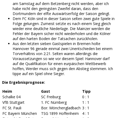
am Samstag auf dem Betzenberg nicht werden, aber ich
habe nicht den geringsten Zweifel daran, dass den
Dortmundern der elfte Auswärtserfolg der Saison gelingt.
Dem FC Köln sind in dieser Saison selten zwei gute Spiele in
Folge gelungen. Zumeist setzte es nach einem Sieg gleich
wieder eine deutliche Niederlage. Die Mainzer werden die
Fehler der Bayern sicher nicht wiederholen und die Kölner
auf den harten Boden der Tatsachen zurückholen.
Aus den letzten sieben Gastspielen in Bremen holte
Hannover 96 gerade einmal zwei Unentschieden bei einem
Torverhältnis von 2:21. Selten waren allerdings die
Voraussetzungen so wie vor diesem Spiel: Hannover darf
auf die Qualifikation für einen eurpäischen Wettbewerb
hoffen, Werder muss sich gegen den Abstieg stemmen. Ich
tippe auf ein Spiel ohne Sieger.
Die Ergebnisprognose:
Heim
Gast
Tipp
Schalke 04
SC Freiburg
0 : 1
VfB Stuttgart
1. FC Nürnberg
1 : 1
FC St. Pauli
Bor. Mönchengladbach
3 : 1
FC Bayern München
TSG 1899 Hoffenheim
4 : 1