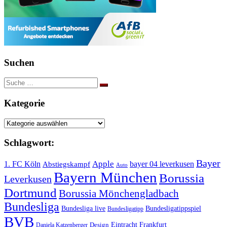
Suchen
Suche
nach:
Kategorie
Kategorie
Schlagwort:
Bayer
Apple
1. FC Köln
bayer 04 leverkusen
Abstiegskampf
Auto
Bayern München
Borussia
Leverkusen
Dortmund
Borussia Mönchengladbach
Bundesliga
Bundesliga live
Bundesligatippspiel
Bundesligatipp
BVB
Eintracht Frankfurt
Design
Daniela Katzenberger