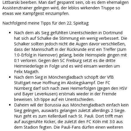
Littbarski beerben. Man darf gespannt sein, ob es dem ehemaligen
Assistenztrainer gelingen wird, der leblos wirkenden Truppe so
etwas wie Kampfgeist einzuimpfen.
Nachfolgend meine Tipps für den 22. Spieltag:
Nach dem als Sieg gefühlten Unentschieden in Dortmund
hat sich auf Schalke die Stimmung ein wenig verbessert. Die
Schalker sollten jedoch nicht die Augen davor verschließen,
dass der Mannschaft in der Rückrunde erst ein Treffer (zum
1:0-Erfolg in Hannover) gelang, beide Heimspiele gingen mit
0:1 verloren. Gegen den SC Freiburg setzt es die dritte
Heimniederlage in Folge und es wird einsam werden um
Felix Magath.
Nach dem Sieg in Mönchengladbach schöpft der VfB
Stuttgart neue Hoffnung im Abstiegskampf. Der FC
Nürnberg darf sich nach zwei Heimerfolgen (gegen den HSV
und Bayer Leverkusen) erstmals wieder in der Fremde
beweisen. Ich tippe auf ein Unentschieden.
Daheim will der Borussia aus Mönchengladbach einfach kein
Sieg gelingen, auswärts gelangen zuletzt allerdings 2 Siege.
Nun geht es zum Kellerduell nach St. Pauli. Dort trifft man
auf ausgeruhte Kicker, die zuletzt den FC Köln mit 3:0 aus
dem Stadion fegten. Die Pauli-Fans dürfen einen weiteren