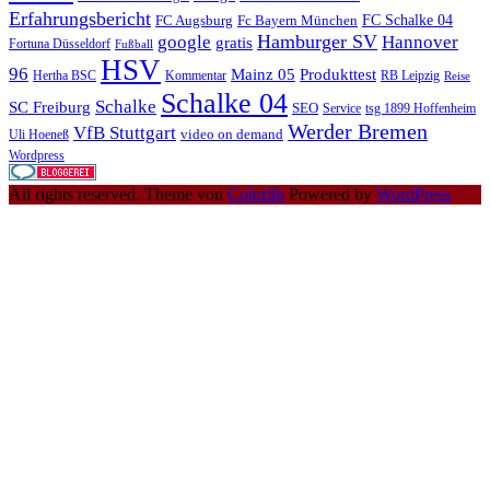
Erfahrungsbericht
FC Schalke 04
FC Augsburg
Fc Bayern München
Hamburger SV
google
Hannover
gratis
Fortuna Düsseldorf
Fußball
HSV
96
Mainz 05
Produkttest
Hertha BSC
Kommentar
RB Leipzig
Reise
Schalke 04
Schalke
SC Freiburg
SEO
Service
tsg 1899 Hoffenheim
Werder Bremen
VfB Stuttgart
video on demand
Uli Hoeneß
Wordpress
All rights reserved. Theme von
Colorlib
Powered by
WordPress