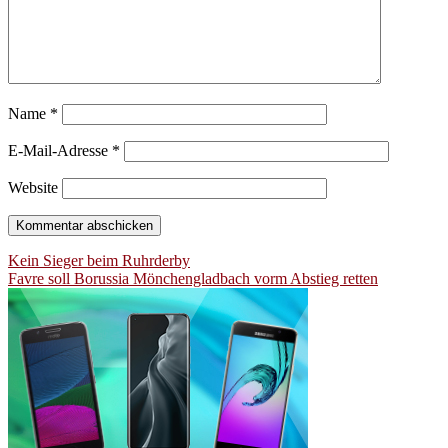
Name
*
E-Mail-Adresse
*
Website
Beitragsnavigation
Kein Sieger beim Ruhrderby
Favre soll Borussia Mönchengladbach vorm Abstieg retten