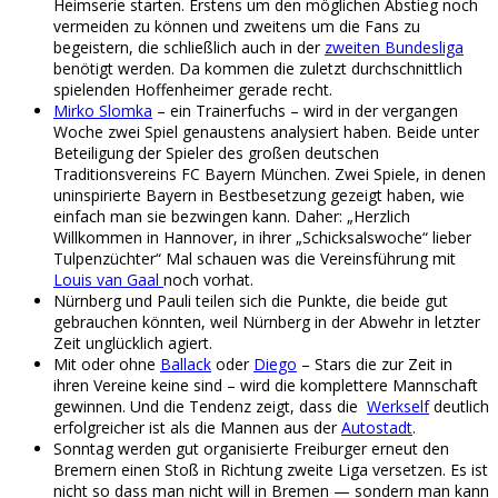
Heimserie starten. Erstens um den möglichen Abstieg noch
vermeiden zu können und zweitens um die Fans zu
begeistern, die schließlich auch in der
zweiten Bundesliga
benötigt werden. Da kommen die zuletzt durchschnittlich
spielenden Hoffenheimer gerade recht.
Mirko Slomka
– ein Trainerfuchs – wird in der vergangen
Woche zwei Spiel genaustens analysiert haben. Beide unter
Beteiligung der Spieler des großen deutschen
Traditionsvereins FC Bayern München. Zwei Spiele, in denen
uninspirierte Bayern in Bestbesetzung gezeigt haben, wie
einfach man sie bezwingen kann. Daher: „Herzlich
Willkommen in Hannover, in ihrer „Schicksalswoche“ lieber
Tulpenzüchter“ Mal schauen was die Vereinsführung mit
Louis van Gaal
noch vorhat.
Nürnberg und Pauli teilen sich die Punkte, die beide gut
gebrauchen könnten, weil Nürnberg in der Abwehr in letzter
Zeit unglücklich agiert.
Mit oder ohne
Ballack
oder
Diego
– Stars die zur Zeit in
ihren Vereine keine sind – wird die komplettere Mannschaft
gewinnen. Und die Tendenz zeigt, dass die
Werkself
deutlich
erfolgreicher ist als die Mannen aus der
Autostadt
.
Sonntag werden gut organisierte Freiburger erneut den
Bremern einen Stoß in Richtung zweite Liga versetzen. Es ist
nicht so dass man nicht will in Bremen — sondern man kann