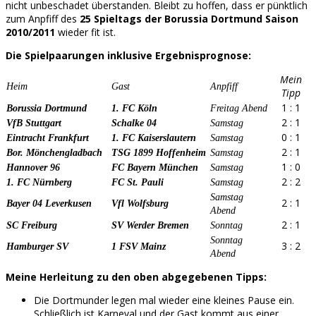
nicht unbeschadet überstanden. Bleibt zu hoffen, dass er pünktlich
zum Anpfiff des
25 Spieltags der Borussia Dortmund Saison
2010/2011
wieder fit ist.
Die Spielpaarungen inklusive Ergebnisprognose:
Mein
Heim
Gast
Anpfiff
Tipp
1 : 1
Borussia Dortmund
1. FC Köln
Freitag Abend
2 : 1
VfB Stuttgart
Schalke 04
Samstag
0 : 1
Eintracht Frankfurt
1. FC Kaiserslautern
Samstag
2 : 1
Bor. Mönchengladbach
TSG 1899 Hoffenheim
Samstag
1 : 0
Hannover 96
FC Bayern München
Samstag
2 : 2
1. FC Nürnberg
FC St. Pauli
Samstag
Samstag
2 : 1
Bayer 04 Leverkusen
Vfl Wolfsburg
Abend
2 : 1
SC Freiburg
SV Werder Bremen
Sonntag
Sonntag
3 : 2
Hamburger SV
1 FSV Mainz
Abend
Meine Herleitung zu den oben abgegebenen Tipps:
Die Dortmunder legen mal wieder eine kleines Pause ein.
Schließlich ist Karneval und der Gast kommt aus einer