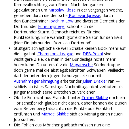
Karnevalhochburg vom Rhein. Nach den ganzen
Spekulationen um
Miroslav Klose
in der vergangen Woche,
getrieben durch die deutsche
Boulevardpresse
, durch
den Bundestrainer
Joachim Löw
und diversen Dementis der
Dortmunder
Führungsriege
, schont sich der
Dortmunder Sturm. Dennoch reicht es für eine
Punkteteilung. Eine wahrlich glorreiche Saison für den BVB
(hier: Ein Jahrhundert Borussia Dortmund)
Stuttgart schlägt Schalke weil Schalke keinen Bock mehr auf
die Liga hat.
Champions League
und
DFB-Pokal
sind
wichtigere Ziele, da man in der Bundesliga nichts mehr
holen kann. Da unterstütz die
Magathsche
Söldnertruppe
doch gerne mal die abstiegsbedrohten Schwaben. Vielleicht
darf der unter dem Jugendschutzgesetz nur mit
Ausnahmegenehmigung
arbeitender
Julian Draxler
ran —
schließlich ist es Samstags Nachmittags nicht verboten als
junger Mensch seine Brötchen zu verdienen.
Ob die Eintracht aus Frankfurt unter
Trainer Skibbe
noch ein
Tor schießt? Ich glaube nicht daran, daher können die Buben
vom Betzenberg tatsächlich die Punkte aus Frankfurt
entführen und
Michael Skibbe
sich ab Monatg einen neuen
Job suchen.
Die Fohlen aus Mönchengladbach müssen nun eine