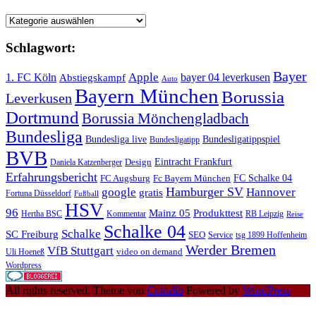
Kategorie
Schlagwort:
Bayer
Apple
1. FC Köln
bayer 04 leverkusen
Abstiegskampf
Auto
Bayern München
Borussia
Leverkusen
Dortmund
Borussia Mönchengladbach
Bundesliga
Bundesliga live
Bundesligatippspiel
Bundesligatipp
BVB
Eintracht Frankfurt
Design
Daniela Katzenberger
Erfahrungsbericht
FC Schalke 04
FC Augsburg
Fc Bayern München
Hamburger SV
google
Hannover
gratis
Fortuna Düsseldorf
Fußball
HSV
96
Mainz 05
Produkttest
Hertha BSC
Kommentar
RB Leipzig
Reise
Schalke 04
Schalke
SC Freiburg
SEO
Service
tsg 1899 Hoffenheim
Werder Bremen
VfB Stuttgart
video on demand
Uli Hoeneß
Wordpress
All rights reserved. Theme von
Colorlib
Powered by
WordPress