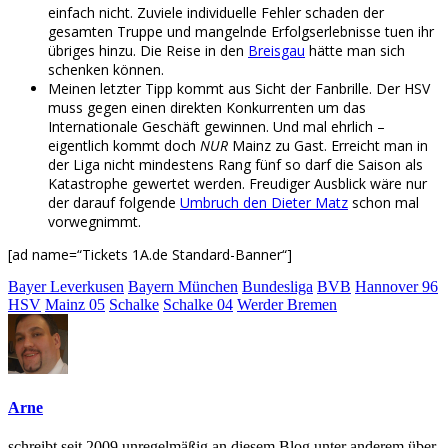
einfach nicht. Zuviele individuelle Fehler schaden der
gesamten Truppe und mangelnde Erfolgserlebnisse tuen ihr
übriges hinzu. Die Reise in den
Breisgau
hätte man sich
schenken können.
Meinen letzter Tipp kommt aus Sicht der Fanbrille. Der HSV
muss gegen einen direkten Konkurrenten um das
Internationale Geschäft gewinnen. Und mal ehrlich –
eigentlich kommt doch
NUR
Mainz zu Gast. Erreicht man in
der Liga nicht mindestens Rang fünf so darf die Saison als
Katastrophe gewertet werden. Freudiger Ausblick wäre nur
der darauf folgende
Umbruch den Dieter Matz
schon mal
vorwegnimmt.
[ad name=“Tickets 1A.de Standard-Banner“]
Bayer Leverkusen
Bayern München
Bundesliga
BVB
Hannover 96
HSV
Mainz 05
Schalke
Schalke 04
Werder Bremen
Arne
schreibt seit 2009 unregelmäßig an diesem Blog unter anderem über