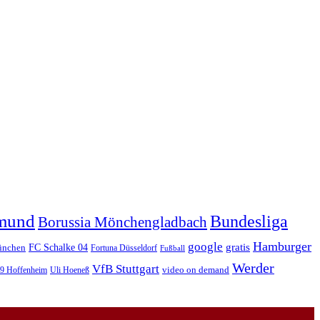
tmund
Bundesliga
Borussia Mönchengladbach
Hamburger
google
FC Schalke 04
gratis
ünchen
Fortuna Düsseldorf
Fußball
Werder
VfB Stuttgart
video on demand
99 Hoffenheim
Uli Hoeneß