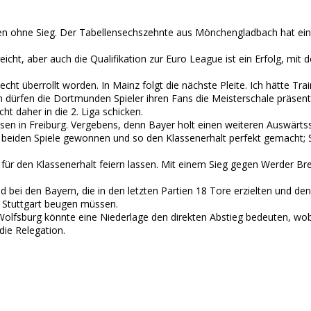
pielen ohne Sieg. Der Tabellensechszehnte aus Mönchengladbach hat ein
icht, aber auch die Qualifikation zur Euro League ist ein Erfolg, mit
echt überrollt worden. In Mainz folgt die nächste Pleite. Ich hätte T
 dürfen die Dortmunden Spieler ihren Fans die Meisterschale präsenti
t daher in die 2. Liga schicken.
sen in Freiburg. Vergebens, denn Bayer holt einen weiteren Auswärts
n beiden Spiele gewonnen und so den Klassenerhalt perfekt gemacht; Scha
für den Klassenerhalt feiern lassen. Mit einem Sieg gegen Werder Bre
und bei den Bayern, die in den letzten Partien 18 Tore erzielten und 
B Stuttgart beugen müssen.
Wolfsburg könnte eine Niederlage den direkten Abstieg bedeuten, wob
die Relegation.