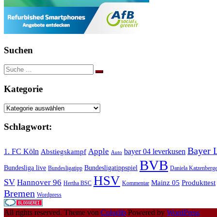
Suchen
Suche
nach:
Kategorie
Kategorie
Schlagwort:
Bayer 
Apple
1. FC Köln
bayer 04 leverkusen
Abstiegskampf
Auto
BVB
Bundesliga live
Bundesligatippspiel
Bundesligatipp
Daniela Katzenberge
HSV
SV
Hannover 96
Mainz 05
Produkttest
Hertha BSC
Kommentar
Bremen
Wordpress
All rights reserved. Theme von
Colorlib
Powered by
WordPress