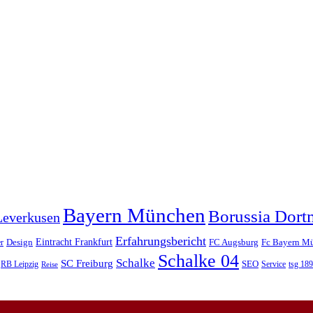
Bayern München
Borussia Dor
Leverkusen
Erfahrungsbericht
Eintracht Frankfurt
Design
FC Augsburg
Fc Bayern M
r
Schalke 04
Schalke
SC Freiburg
SEO
RB Leipzig
Service
tsg 18
Reise