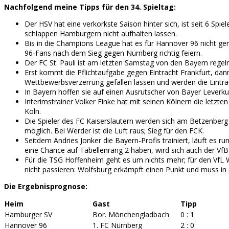
Nachfolgend meine Tipps für den 34. Spieltag:
Der HSV hat eine verkorkste Saison hinter sich, ist seit 6 S
schlappen Hamburgern nicht aufhalten lassen.
Bis in die Champions League hat es für Hannover 96 nicht gere
96-Fans nach dem Sieg gegen Nürnberg richtig feiern.
Der FC St. Pauli ist am letzten Samstag von den Bayern regelr
Erst kommt die Pflichtaufgabe gegen Eintracht Frankfurt, dann
Wettbewerbsverzerrung gefallen lassen und werden die Eintrach
In Bayern hoffen sie auf einen Ausrutscher von Bayer Leverku
Interimstrainer Volker Finke hat mit seinen Kölnern die letzte
Köln.
Die Spieler des FC Kaiserslautern werden sich am Betzenberg 
möglich. Bei Werder ist die Luft raus; Sieg für den FCK.
Seitdem Andries Jonker die Bayern-Profis trainiert, läuft es r
eine Chance auf Tabellenrang 2 haben, wird sich auch der Vf
Für die TSG Hoffenheim geht es um nichts mehr; für den VfL 
nicht passieren: Wolfsburg erkämpft einen Punkt und muss in 
Die Ergebnisprognose:
Heim
Gast
Tipp
Hamburger SV
Bor. Mönchengladbach
0 : 1
Hannover 96
1. FC Nürnberg
2 : 0