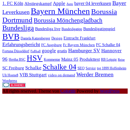
Bayer
Apple
1. FC Köln
bayer 04 leverkusen
Abstiegskampf
Auto
Bayern München
Borussia
Leverkusen
Dortmund
Borussia Mönchengladbach
Bundesliga
Bundesliga live
Bundesligatippspiel
Bundesligatipp
BVB
Eintracht Frankfurt
Design
Daniela Katzenberger
Erfahrungsbericht
FC Schalke 04
FC Augsburg
Fc Bayern München
Hamburger SV
google
Hannover
gratis
Fortuna Düsseldorf
Fußball
HSV
96
Mainz 05
Produkttest
Hertha BSC
Kommentar
RB Leipzig
Reise
Schalke 04
Schalke
SC Freiburg
SEO
Service
tsg 1899 Hoffenheim
Werder Bremen
VfB Stuttgart
video on demand
Uli Hoeneß
Wordpress
All rights reserved. Theme von
Colorlib
Powered by
WordPress