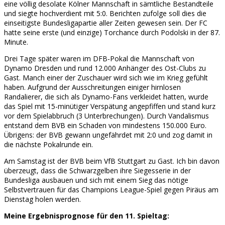
eine völlig desolate Kölner Mannschaft in sämtliche Bestandteile
und siegte hochverdient mit 5:0. Berichten zufolge soll dies die
einseitigste Bundesligapartie aller Zeiten gewesen sein. Der FC
hatte seine erste (und einzige) Torchance durch Podolski in der 87.
Minute.
Drei Tage später waren im DFB-Pokal die Mannschaft von
Dynamo Dresden und rund 12.000 Anhänger des Ost-Clubs zu
Gast. Manch einer der Zuschauer wird sich wie im Krieg gefühlt
haben. Aufgrund der Ausschreitungen einiger hirnlosen
Randalierer, die sich als Dynamo-Fans verkleidet hatten, wurde
das Spiel mit 15-minütiger Verspätung angepfiffen und stand kurz
vor dem Spielabbruch (3 Unterbrechungen). Durch Vandalismus
entstand dem BVB ein Schaden von mindestens 150.000 Euro.
Übrigens: der BVB gewann ungefährdet mit 2:0 und zog damit in
die nächste Pokalrunde ein.
Am Samstag ist der BVB beim VfB Stuttgart zu Gast. Ich bin davon
überzeugt, dass die Schwarzgelben ihre Siegesserie in der
Bundesliga ausbauen und sich mit einem Sieg das nötige
Selbstvertrauen für das Champions League-Spiel gegen Piräus am
Dienstag holen werden.
Meine Ergebnisprognose für den 11. Spieltag: