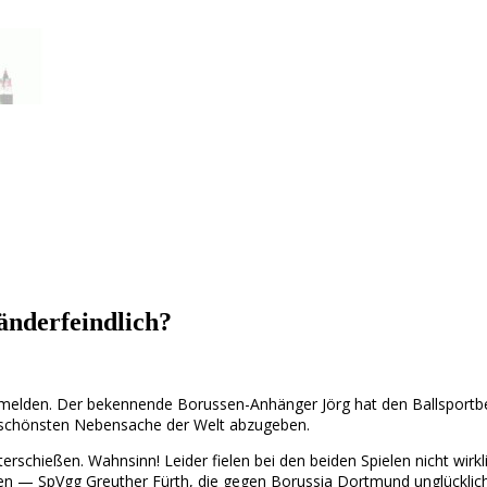
nderfeindlich?
t melden. Der bekennende Borussen-Anhänger Jörg hat den Ballspor
r schönsten Nebensache der Welt abzugeben.
schießen. Wahnsinn! Leider fielen bei den beiden Spielen nicht wirkl
ten — SpVgg Greuther Fürth, die gegen Borussia Dortmund unglücklich 