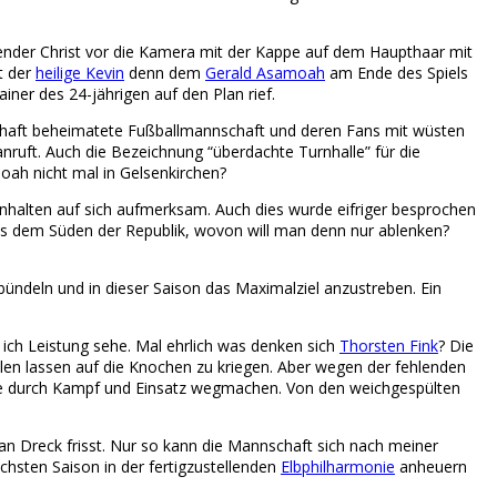
nnender Christ vor die Kamera mit der Kappe auf dem Haupthaar mit
t der
heilige Kevin
denn dem
Gerald Asamoah
am Ende des Spiels
iner des 24-jährigen auf den Plan rief.
rschaft beheimatete Fußballmannschaft und deren Fans mit wüsten
ruft. Auch die Bezeichnung “überdachte Turnhalle” für die
oah nicht mal in Gelsenkirchen?
alten auf sich aufmerksam. Auch dies wurde eifriger besprochen
us dem Süden der Republik, wovon will man denn nur ablenken?
bündeln und in dieser Saison das Maximalziel anzustreben. Ein
n ich Leistung sehe. Mal ehrlich was denken sich
Thorsten Fink
? Die
allen lassen auf die Knochen zu kriegen. Aber wegen der fehlenden
fizite durch Kampf und Einsatz wegmachen. Von den weichgespülten
an Dreck frisst. Nur so kann die Mannschaft sich nach meiner
hsten Saison in der fertigzustellenden
Elbphilharmonie
anheuern