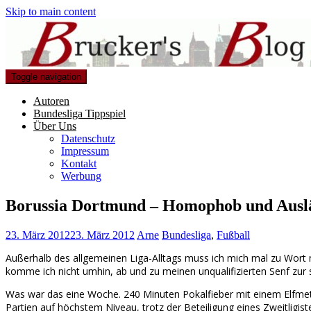
Skip to main content
Toggle navigation
Autoren
Bundesliga Tippspiel
Über Uns
Datenschutz
Impressum
Kontakt
Werbung
Borussia Dortmund – Homophob und Auslä
23. März 2012
23. März 2012
Arne
Bundesliga
,
Fußball
Außerhalb des allgemeinen Liga-Alltags muss ich mich mal zu Wor
komme ich nicht umhin, ab und zu meinen unqualifizierten Senf zu
Was war das eine Woche. 240 Minuten Pokalfieber mit einem Elfmeter
Partien auf höchstem Niveau, trotz der Beteiligung eines Zweitligis