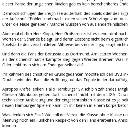
dieser Partie der ungleichen Rivalen gab es kein berechenbares En
Dennoch schlugen die Ereignisse außerhalb des Spiels oder des Erge
der Aufschrift “Pöhler” und macht einen seiner Schützlinge zum Au
unter die Nase gerieben? Manche wussten von ausländerfeindliche
Aber mal ehrlich Herr Klopp, Herr Großkreutz: Ist es denn nicht a
Worten der Schande belegt, und deren Existenz nicht beim eigentli
Spielstätte des verschuldeten Mitbewerbers in der Liga, zeugt nic
Und dann die Fans der Borussia aus Dortmund. Am letzten Wochene
als der sicherlich hart erkämpfte Sieg gegen Werder Bremen. Was 
Oder lenkt man sich am Ende gar selber ab?
Im Rahmen des christlichen Grundgedanken möchte ich den BVB inklus
Double wird den Fans die Hoffnung auf das Tripple in der darauffolg
Apropos Kräfte lenken. Hallo Hamburger SV. Ich bin zahlendes Mitglie
Chelsea-Milchbubis gehen doch sicherlich nicht mit dem LIGA–Dino i
technischen Ausbildung und der eingeschränkten Klasse ist es ja bek
neuen Hamburger Spielern kann ich mir keinen in einem körperbetont
Was denken sich Fink? Wie soll der Verein die Klasse ohne Klasse u
Meinung noch ein Fünkchen Respekt von den Fans erarbeiten. Ansons
können.