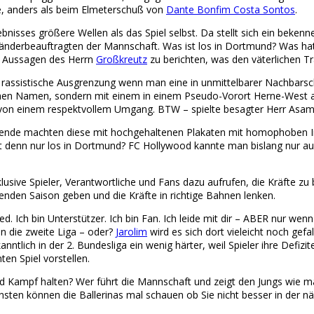
de, anders als beim Elmeterschuß von
Dante Bonfim Costa Sontos
.
bnisses größere Wellen als das Spiel selbst. Da stellt sich ein beke
sländerbeauftragten der Mannschaft. Was ist los in Dortmund? Was ha
n Aussagen des Herrn
Großkreutz
zu berichten, was den väterlichen Tra
uch rassistische Ausgrenzung wenn man eine in unmittelbarer Nachba
chen Namen, sondern mit einem in einem Pseudo-Vorort Herne-West an
ht von einem respektvollem Umgang. BTW – spielte besagter Herr Asam
nde machten diese mit hochgehaltenen Plakaten mit homophoben Inh
ist denn nur los in Dortmund? FC Hollywood kannte man bislang nur a
ive Spieler, Verantwortliche und Fans dazu aufrufen, die Kräfte zu 
enden Saison geben und die Kräfte in richtige Bahnen lenken.
d. Ich bin Unterstützer. Ich bin Fan. Ich leide mit dir – ABER nur wen
n die zweite Liga – oder?
Jarolim
wird es sich dort vieleicht noch gef
anntlich in der 2. Bundesliga ein wenig härter, weil Spieler ihre De
en Spiel vorstellen.
nd Kampf halten? Wer führt die Mannschaft und zeigt den Jungs wie m
ten können die Ballerinas mal schauen ob Sie nicht besser in der näc