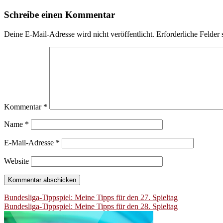
Schreibe einen Kommentar
Deine E-Mail-Adresse wird nicht veröffentlicht.
Erforderliche Felder 
Kommentar
*
Name
*
E-Mail-Adresse
*
Website
Beitragsnavigation
Bundesliga-Tippspiel: Meine Tipps für den 27. Spieltag
Bundesliga-Tippspiel: Meine Tipps für den 28. Spieltag