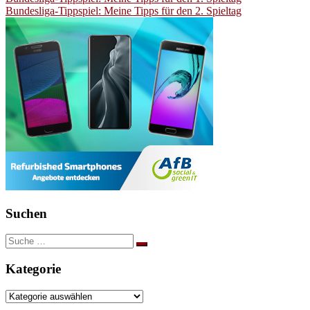
Beitragsnavigation
Bundesliga-Tippspiel: Meine Tipps für den 2. Spieltag
Suchen
Suche
nach:
Kategorie
Kategorie