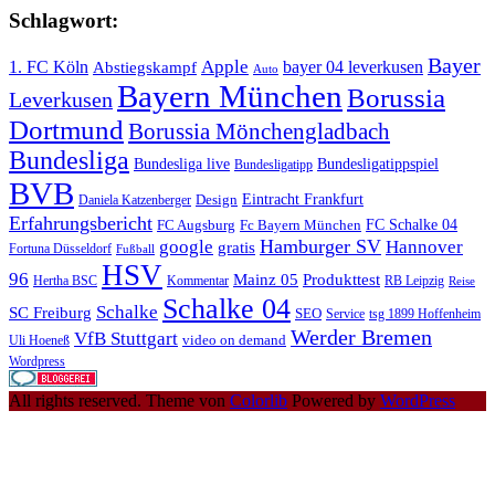
Schlagwort:
Bayer
Apple
1. FC Köln
bayer 04 leverkusen
Abstiegskampf
Auto
Bayern München
Borussia
Leverkusen
Dortmund
Borussia Mönchengladbach
Bundesliga
Bundesliga live
Bundesligatippspiel
Bundesligatipp
BVB
Eintracht Frankfurt
Design
Daniela Katzenberger
Erfahrungsbericht
FC Schalke 04
FC Augsburg
Fc Bayern München
Hamburger SV
google
Hannover
gratis
Fortuna Düsseldorf
Fußball
HSV
96
Mainz 05
Produkttest
Hertha BSC
Kommentar
RB Leipzig
Reise
Schalke 04
Schalke
SC Freiburg
SEO
Service
tsg 1899 Hoffenheim
Werder Bremen
VfB Stuttgart
video on demand
Uli Hoeneß
Wordpress
All rights reserved. Theme von
Colorlib
Powered by
WordPress