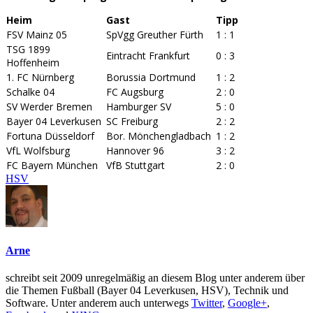
Heim
Gast
Tipp
FSV Mainz 05
SpVgg Greuther Fürth
1 : 1
TSG 1899
Eintracht Frankfurt
0 : 3
Hoffenheim
1. FC Nürnberg
Borussia Dortmund
1 : 2
Schalke 04
FC Augsburg
2 : 0
SV Werder Bremen
Hamburger SV
5 : 0
Bayer 04 Leverkusen
SC Freiburg
2 : 2
Fortuna Düsseldorf
Bor. Mönchengladbach
1 : 2
VfL Wolfsburg
Hannover 96
3 : 2
FC Bayern München
VfB Stuttgart
2 : 0
HSV
Arne
schreibt seit 2009 unregelmäßig an diesem Blog unter anderem über
die Themen Fußball (Bayer 04 Leverkusen, HSV), Technik und
Software. Unter anderem auch unterwegs
Twitter
,
Google+
,