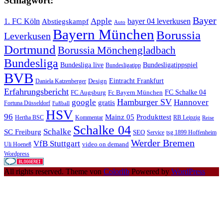
Schlagwort:
Bayer
Apple
1. FC Köln
bayer 04 leverkusen
Abstiegskampf
Auto
Bayern München
Borussia
Leverkusen
Dortmund
Borussia Mönchengladbach
Bundesliga
Bundesliga live
Bundesligatippspiel
Bundesligatipp
BVB
Eintracht Frankfurt
Design
Daniela Katzenberger
Erfahrungsbericht
FC Schalke 04
FC Augsburg
Fc Bayern München
Hamburger SV
google
Hannover
gratis
Fortuna Düsseldorf
Fußball
HSV
96
Mainz 05
Produkttest
Hertha BSC
Kommentar
RB Leipzig
Reise
Schalke 04
Schalke
SC Freiburg
SEO
Service
tsg 1899 Hoffenheim
Werder Bremen
VfB Stuttgart
video on demand
Uli Hoeneß
Wordpress
All rights reserved. Theme von
Colorlib
Powered by
WordPress