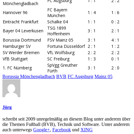
FC Augsburg
1 : 1
2 : 2
Mönchengladbach
FC Bayern
Hannover 96
1 : 4
1 : 6
München
Eintracht Frankfurt
Schalke 04
1 : 1
0 : 2
TSG 1899
Bayer 04 Leverkusen
3 : 1
2 : 1
Hoffenheim
Borussia Dortmund
FSV Mainz 05
3 : 1
4 : 1
Hamburger SV
Fortuna Düsseldorf
2 : 1
1 : 2
SV Werder Bremen
VfL Wolfsburg
2 : 2
2 : 2
VfB Stuttgart
SC Freiburg
1 : 3
0 : 1
SpVgg Greuther
1. FC Nürnberg
3 : 1
2 : 0
Fürth
Borussia Mönchengladbach
BVB
FC Augsburg
Mainz 05
Jörg
schreibt seit 2009 unregelmäßig an diesem Blog unter anderem über
die Themen Fußball (BVB), Technik und Software. Unter anderem
auch unterwegs
Google+
,
Facebook
und
XING