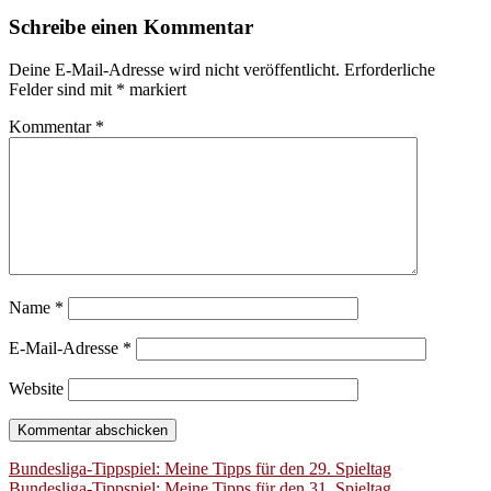
Schreibe einen Kommentar
Deine E-Mail-Adresse wird nicht veröffentlicht.
Erforderliche
Felder sind mit
*
markiert
Kommentar
*
Name
*
E-Mail-Adresse
*
Website
Beitragsnavigation
Bundesliga-Tippspiel: Meine Tipps für den 29. Spieltag
Bundesliga-Tippspiel: Meine Tipps für den 31. Spieltag