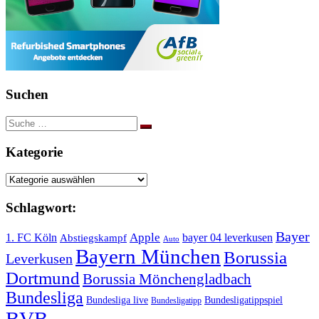
Suchen
Suche
nach:
Kategorie
Kategorie
Schlagwort:
Bayer
Apple
1. FC Köln
bayer 04 leverkusen
Abstiegskampf
Auto
Bayern München
Borussia
Leverkusen
Dortmund
Borussia Mönchengladbach
Bundesliga
Bundesliga live
Bundesligatippspiel
Bundesligatipp
BVB