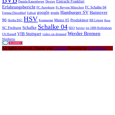
Eintracht Frankfurt
Design
Daniela Katzenberger
Erfahrungsbericht
FC Schalke 04
FC Augsburg
Fc Bayern München
Hamburger SV
google
Hannover
gratis
Fortuna Düsseldorf
Fußball
HSV
96
Mainz 05
Produkttest
Hertha BSC
Kommentar
RB Leipzig
Reise
Schalke 04
Schalke
SC Freiburg
SEO
Service
tsg 1899 Hoffenheim
Werder Bremen
VfB Stuttgart
video on demand
Uli Hoeneß
Wordpress
All rights reserved. Theme von
Colorlib
Powered by
WordPress