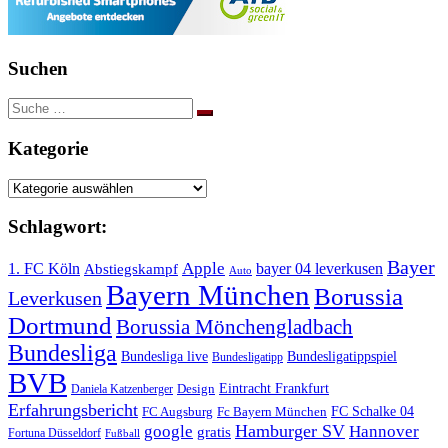
Suchen
Suche
nach:
Kategorie
Kategorie
Schlagwort:
Bayer
Apple
1. FC Köln
bayer 04 leverkusen
Abstiegskampf
Auto
Bayern München
Borussia
Leverkusen
Dortmund
Borussia Mönchengladbach
Bundesliga
Bundesliga live
Bundesligatippspiel
Bundesligatipp
BVB
Eintracht Frankfurt
Design
Daniela Katzenberger
Erfahrungsbericht
FC Schalke 04
FC Augsburg
Fc Bayern München
Hamburger SV
google
Hannover
gratis
Fortuna Düsseldorf
Fußball