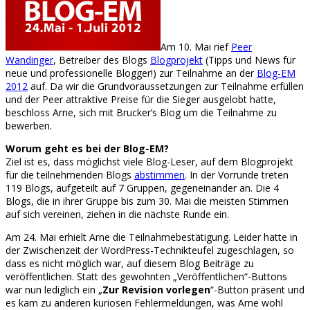
Am 10. Mai rief
Peer
Wandinger
, Betreiber des Blogs
Blogprojekt
(Tipps und News für
neue und professionelle Blogger!) zur Teilnahme an der
Blog-EM
2012
auf. Da wir die Grundvoraussetzungen zur Teilnahme erfüllen
und der Peer attraktive Preise für die Sieger ausgelobt hatte,
beschloss Arne, sich mit Brucker’s Blog um die Teilnahme zu
bewerben.
Worum geht es bei der Blog-EM?
Ziel ist es, dass möglichst viele Blog-Leser, auf dem Blogprojekt
für die teilnehmenden Blogs
abstimmen
. In der Vorrunde treten
119 Blogs, aufgeteilt auf 7 Gruppen, gegeneinander an. Die 4
Blogs, die in ihrer Gruppe bis zum 30. Mai die meisten Stimmen
auf sich vereinen, ziehen in die nächste Runde ein.
Am 24. Mai erhielt Arne die Teilnahmebestätigung. Leider hatte in
der Zwischenzeit der WordPress-Technikteufel zugeschlagen, so
dass es nicht möglich war, auf diesem Blog Beiträge zu
veröffentlichen. Statt des gewohnten „Veröffentlichen“-Buttons
war nun lediglich ein „
Zur Revision vorlegen
“-Button präsent und
es kam zu anderen kuriosen Fehlermeldungen, was Arne wohl