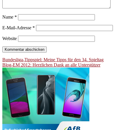
Name
*
E-Mail-Adresse
*
Website
Beitragsnavigation
Bundesliga-Tippspiel: Meine Tipps für den 34. Spieltag
Blog-EM 2012: Herzlichen Dank an alle Unterstützer