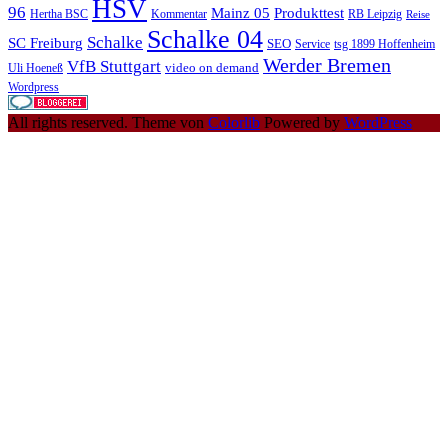
HSV
96
Mainz 05
Produkttest
Hertha BSC
Kommentar
RB Leipzig
Reise
Schalke 04
Schalke
SC Freiburg
SEO
Service
tsg 1899 Hoffenheim
Werder Bremen
VfB Stuttgart
video on demand
Uli Hoeneß
Wordpress
All rights reserved. Theme von
Colorlib
Powered by
WordPress